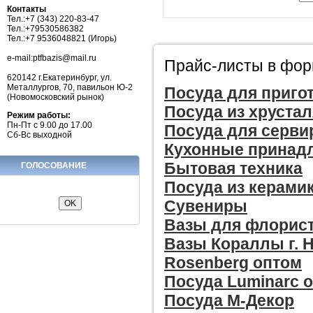
Контакты
Тел.:+7 (343) 220-83-47
Тел.:+79530586382
Тел.:+7 9536048821 (Игорь)
e-mail:ptfbazis@mail.ru
Прайс-листы в форм
620142 г.Екатеринбург, ул.
Металлургов, 70, павильон Ю-2
Посуда для приго
(Новомосковский рынок)
Посуда из хрустал
Режим работы:
Пн-Пт с 9.00 до 17.00
Посуда для серви
Сб-Вс выходной
Кухонные принад
Бытовая техника
ГОЛОСОВАНИЕ
Посуда из керами
Сувениры
Вазы для флорис
Вазы Кораллы г. 
Rosenberg оптом
Посуда Luminarc 
Посуда М-Декор