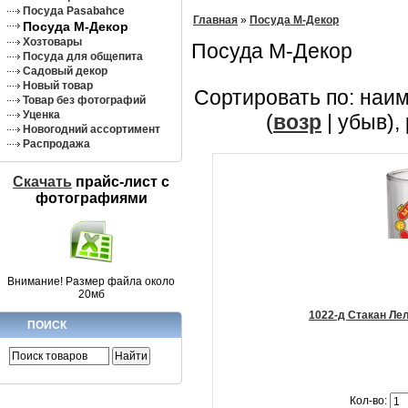
Посуда Pasabahce
Главная
»
Посуда М-Декор
Посуда М-Декор
Хозтовары
Посуда М-Декор
Посуда для общепита
Садовый декор
Новый товар
Сортировать по: наи
Товар без фотографий
Уценка
(
возр
| убыв),
Новогодний ассортимент
Распродажа
Скачать
прайс-лист c
фотографиями
Внимание! Размер файла около
20мб
1022-д Стакан Ле
ПОИСК
Кол-во: