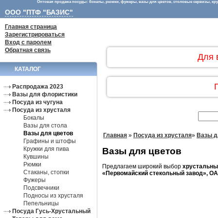
Оптовая продажа посуды: бокалы, рюмки, фужеры, вазы для цветов, столовые сервизы, круж
ООО "ПТФ "БАЗИС"
Главная страница
Зарегистрироваться
Вход с паролем
Обратная связь
Для 
КАТАЛОГ
Распродажа 2023
Вазы для флористики
Посуда из чугуна
Посуда из хрусталя
Бокалы
Вазы для стола
Вазы для цветов
Главная
»
Посуда из хрусталя
»
Вазы д
Графины и штофы
Кружки для пива
Вазы для цветов
Кувшины
Рюмки
Предлагаем широкий выбор
хрустальных
Стаканы, стопки
«Первомайский стекольный завод», ОА
Фужеры
Подсвечники
Подносы из хрусталя
Пепельницы
Посуда Гусь-Хрустальный