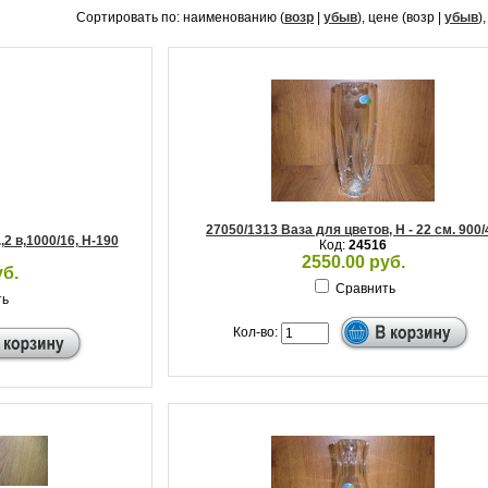
Сортировать по: наименованию (
возр
|
убыв
), цене (возр |
убыв
)
27050/1313 Ваза для цветов, Н - 22 см. 900/
2 в,1000/16, Н-190
Код:
24516
2550.00 руб.
уб.
Сравнить
ть
Кол-во: