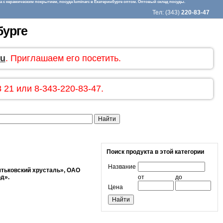
 с керамическим покрытием, посуда luminarc в Екатеринбурге оптом. Оптовый склад посуды.
Тел: (343)
220-83-47
бурге
ru
. Приглашаем его посетить.
 21 или 8-343-220-83-47.
Поиск продукта в этой категории
Название
тьковский хрусталь», ОАО
од».
от
до
Цена