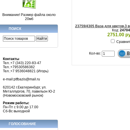
Внимание! Размер файла около
20мб
23759/4305 Ваза для цветов,3 
ПОИСК
Код:
24704
2751.00 р
Сравни
Кол-во:
Контакты
Тел.:+7 (343) 220-83-47
Тел.:+79530586382
Тел.:+7 9536048821 (Игорь)
e-mail:ptfbazis@mail.ru
620142 г.Екатеринбург, ул.
Металлургов, 70, павильон Ю-2
(Новомосковский рынок)
Режим работы:
Пн-Пт с 9.00 до 17.00
Сб-Вс выходной
ГОЛОСОВАНИЕ