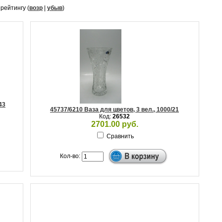
, рейтингу (
возр
|
убыв
)
43
45737/6210 Ваза для цветов, 3 вел., 1000/21
Код:
26532
2701.00 руб.
Сравнить
Кол-во: