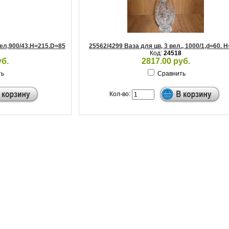
вел,900/43.H=215.D=85
25562/4299 Ваза для цв, 3 вел., 1000/1,d=60. 
Код:
24518
уб.
2817.00 руб.
ть
Сравнить
Кол-во: