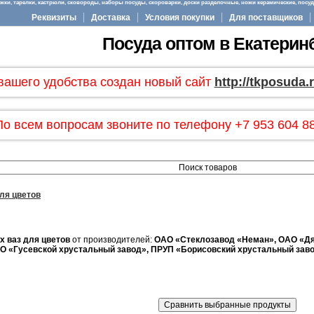
ки, тарелки, кастрюли, сковороды, наборы посуды, скороварки, доски разделочные, ножи керамические, посуда
Реквизиты
Доставка
Условия покупки
Для поставщиков
Посуда оптом в Екатерин
вашего удобства создан новый сайт
http://tkposuda.
По всем вопросам звоните по телефону +7 953 604 88
ля цветов
 ваз для цветов
от производителей:
ОАО «Стеклозавод «Неман», ОАО «Дя
О «Гусевской хрустальный завод», ПРУП «Борисовский хрустальный зав