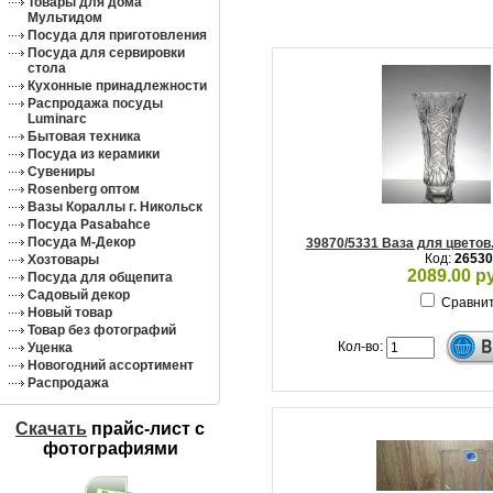
Товары для дома
Мультидом
Посуда для приготовления
Посуда для сервировки
стола
Кухонные принадлежности
Распродажа посуды
Luminarc
Бытовая техника
Посуда из керамики
Сувениры
Rosenberg оптом
Вазы Кораллы г. Никольск
Посуда Pasabahce
Посуда М-Декор
39870/5331 Ваза для цветов.,
Код:
26530
Хозтовары
2089.00 р
Посуда для общепита
Садовый декор
Сравни
Новый товар
Товар без фотографий
Кол-во:
Уценка
Новогодний ассортимент
Распродажа
Скачать
прайс-лист c
фотографиями