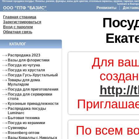
Оптовая продажа посуды: бокалы, рюмки, фужеры, вазы для цветов, столовые сервизы, кружки, тарелки, кас
luminarc в Екате
ООО "ПТФ "БАЗИС"
Реквизиты
Доставк
Главная страница
Посуд
Зарегистрироваться
Вход с паролем
Обратная связь
Екат
КАТАЛОГ
Распродажа 2023
Для ваш
Вазы для флористики
Посуда из чугуна
Посуда из хрусталя
создан
Посуда Гусь-Хрустальный
Товары для дома
Мультидом
http:/
Посуда для приготовления
Посуда для сервировки
стола
Приглашае
Кухонные принадлежности
Распродажа посуды
Luminarc
Бытовая техника
Посуда из керамики
По всем в
Сувениры
Rosenberg оптом
Вазы Кораллы г. Никольск