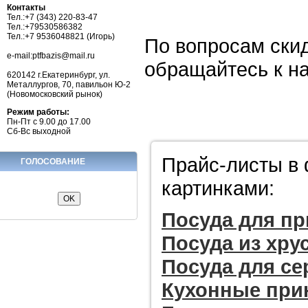
Контакты
Тел.:+7 (343) 220-83-47
Тел.:+79530586382
Тел.:+7 9536048821 (Игорь)
По вопросам скид
e-mail:ptfbazis@mail.ru
обращайтесь к н
620142 г.Екатеринбург, ул.
Металлургов, 70, павильон Ю-2
(Новомосковский рынок)
Режим работы:
Пн-Пт с 9.00 до 17.00
Сб-Вс выходной
Прайс-листы в 
ГОЛОСОВАНИЕ
картинками:
Посуда для пр
Посуда из хру
Посуда для се
Кухонные при