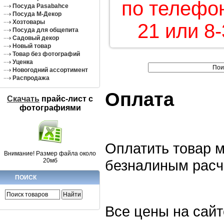
по телефон
Посуда Pasabahce
Посуда М-Декор
Хозтовары
21 или 8-
Посуда для общепита
Садовый декор
Новый товар
Товар без фотографий
Уценка
Новогодний ассортимент
Распродажа
Оплата
Скачать
прайс-лист c
фотографиями
Оплатить товар 
Внимание! Размер файла около
20мб
безналиным расч
ПОИСК
Все цены на сай