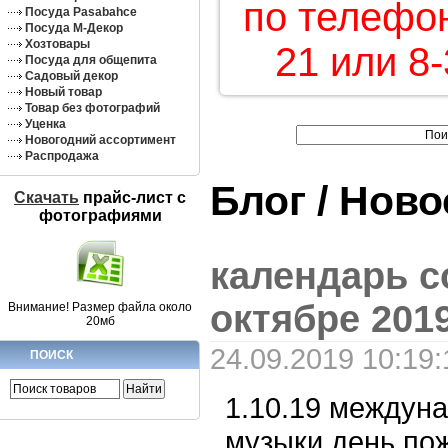
по телефон
Посуда Pasabahce
Посуда М-Декор
Хозтовары
21 или 8-
Посуда для общепита
Садовый декор
Новый товар
Товар без фотографий
Уценка
Новогодний ассортимент
Распродажа
Блог / Нов
Скачать
прайс-лист c
фотографиями
календарь с
октябре 2019
Внимание! Размер файла около
20мб
24.09.2019 10:19:
ПОИСК
1.10.19 междун
музыки,день по