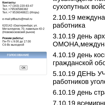
Контакты
сухопутных вой
Тел.:+7 (343) 220-83-47
Тел.:+79530586382
Тел.:+7 9536048821 (Игорь)
2.10.19 междуна
e-mail:ptfbazis@mail.ru
работника
620142 г.Екатеринбург, ул.
Металлургов, 70, павильон Ю-2
(Новомосковский рынок)
3.10.19 день ар
Режим работы:
Пн-Пт с 9.00 до 17.00
ОМОНА,междуна
Сб-Вс выходной
4.10.19 день ко
ГОЛОСОВАНИЕ
гражданской о
5.10.19 ДЕНЬ У
работников угол
6.10.19 день ст
7.10.19 всемир