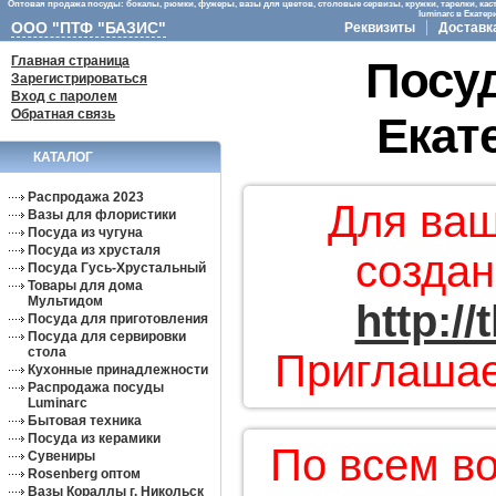
Оптовая продажа посуды: бокалы, рюмки, фужеры, вазы для цветов, столовые сервизы, кружки, тарелки, кас
luminarc в Екате
ООО "ПТФ "БАЗИС"
Реквизиты
Доставк
Главная страница
Посуд
Зарегистрироваться
Вход с паролем
Обратная связь
Екат
КАТАЛОГ
Распродажа 2023
Для ваш
Вазы для флористики
Посуда из чугуна
Посуда из хрусталя
создан
Посуда Гусь-Хрустальный
Товары для дома
Мультидом
http:/
Посуда для приготовления
Посуда для сервировки
стола
Приглашае
Кухонные принадлежности
Распродажа посуды
Luminarc
Бытовая техника
Посуда из керамики
По всем в
Сувениры
Rosenberg оптом
Вазы Кораллы г. Никольск