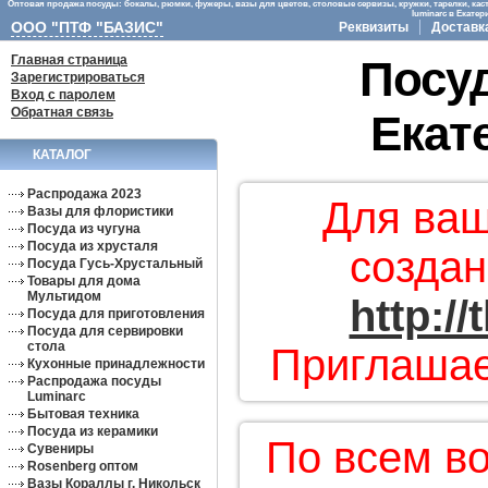
Оптовая продажа посуды: бокалы, рюмки, фужеры, вазы для цветов, столовые сервизы, кружки, тарелки, кас
luminarc в Екате
ООО "ПТФ "БАЗИС"
Реквизиты
Доставк
Главная страница
Посуд
Зарегистрироваться
Вход с паролем
Обратная связь
Екат
КАТАЛОГ
Распродажа 2023
Для ваш
Вазы для флористики
Посуда из чугуна
Посуда из хрусталя
создан
Посуда Гусь-Хрустальный
Товары для дома
Мультидом
http:/
Посуда для приготовления
Посуда для сервировки
стола
Приглашае
Кухонные принадлежности
Распродажа посуды
Luminarc
Бытовая техника
Посуда из керамики
По всем в
Сувениры
Rosenberg оптом
Вазы Кораллы г. Никольск