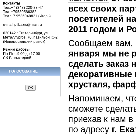
Контакты
всех своих пар
Тел.:+7 (343) 220-83-47
Тел.:+79530586382
посетителей н
Тел.:+7 9536048821 (Игорь)
e-mail:ptfbazis@mail.ru
2011 годом и Р
620142 г.Екатеринбург, ул.
Металлургов, 70, павильон Ю-2
Сообщаем вам,
(Новомосковский рынок)
Режим работы:
января мы не 
Пн-Пт с 9.00 до 17.00
Сб-Вс выходной
сделать заказ 
декоративные и
ГОЛОСОВАНИЕ
хрусталя, фар
Напоминаем, что
сможете сделать
приехав к нам 
по адресу
г. Ек