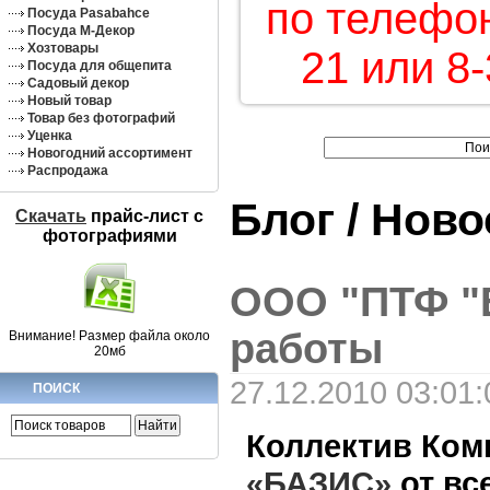
по телефон
Посуда Pasabahce
Посуда М-Декор
Хозтовары
21 или 8-
Посуда для общепита
Садовый декор
Новый товар
Товар без фотографий
Уценка
Новогодний ассортимент
Распродажа
Блог / Нов
Скачать
прайс-лист c
фотографиями
ООО "ПТФ "
работы
Внимание! Размер файла около
20мб
27.12.2010 03:01:
ПОИСК
Коллектив Ко
«БАЗИС»
от вс