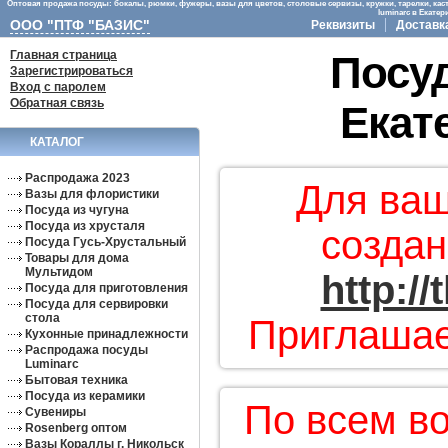
Оптовая продажа посуды: бокалы, рюмки, фужеры, вазы для цветов, столовые сервизы, кружки, тарелки, кас
luminarc в Екате
ООО "ПТФ "БАЗИС"
Реквизиты
Доставк
Главная страница
Посуд
Зарегистрироваться
Вход с паролем
Обратная связь
Екат
КАТАЛОГ
Распродажа 2023
Для ваш
Вазы для флористики
Посуда из чугуна
Посуда из хрусталя
создан
Посуда Гусь-Хрустальный
Товары для дома
Мультидом
http:/
Посуда для приготовления
Посуда для сервировки
стола
Приглашае
Кухонные принадлежности
Распродажа посуды
Luminarc
Бытовая техника
Посуда из керамики
По всем в
Сувениры
Rosenberg оптом
Вазы Кораллы г. Никольск