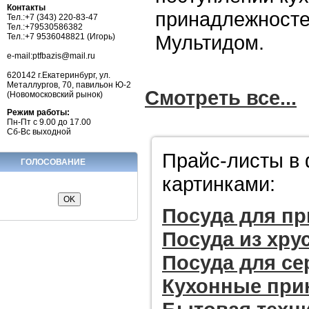
Контакты
принадлежносте
Тел.:+7 (343) 220-83-47
Тел.:+79530586382
Мультидом.
Тел.:+7 9536048821 (Игорь)
e-mail:ptfbazis@mail.ru
620142 г.Екатеринбург, ул.
Металлургов, 70, павильон Ю-2
Смотреть все...
(Новомосковский рынок)
Режим работы:
Пн-Пт с 9.00 до 17.00
Сб-Вс выходной
Прайс-листы в 
ГОЛОСОВАНИЕ
картинками:
Посуда для пр
Посуда из хру
Посуда для се
Кухонные при