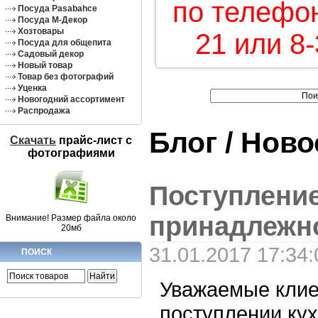
по телефон
Посуда Pasabahce
Посуда М-Декор
Хозтовары
21 или 8-
Посуда для общепита
Садовый декор
Новый товар
Товар без фотографий
Уценка
Новогодний ассортимент
Распродажа
Блог / Нов
Скачать
прайс-лист c
фотографиями
Поступлени
принадлежн
Внимание! Размер файла около
20мб
31.01.2017 17:34:
ПОИСК
Уважаемые клие
поступлении ку