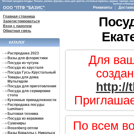
Оптовая продажа посуды: бокалы, рюмки, фужеры, вазы для цветов, столовые сервизы, кружки, тарелки, кас
luminarc в Екате
ООО "ПТФ "БАЗИС"
Реквизиты
Доставк
Главная страница
Посуд
Зарегистрироваться
Вход с паролем
Обратная связь
Екат
КАТАЛОГ
Распродажа 2023
Для ваш
Вазы для флористики
Посуда из чугуна
Посуда из хрусталя
создан
Посуда Гусь-Хрустальный
Товары для дома
Мультидом
http:/
Посуда для приготовления
Посуда для сервировки
стола
Приглашае
Кухонные принадлежности
Распродажа посуды
Luminarc
Бытовая техника
Посуда из керамики
По всем в
Сувениры
Rosenberg оптом
Вазы Кораллы г. Никольск