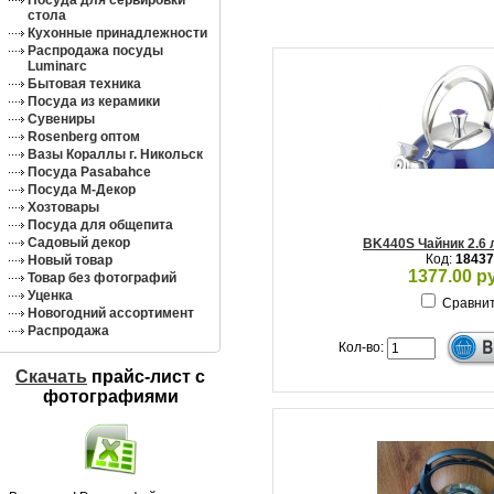
Посуда для сервировки
стола
Кухонные принадлежности
Распродажа посуды
Luminarc
Бытовая техника
Посуда из керамики
Сувениры
Rosenberg оптом
Вазы Кораллы г. Никольск
Посуда Pasabahce
Посуда М-Декор
Хозтовары
Посуда для общепита
Садовый декор
BK440S Чайник 2.6 
Код:
18437
Новый товар
1377.00 р
Товар без фотографий
Уценка
Сравни
Новогодний ассортимент
Распродажа
Кол-во:
Скачать
прайс-лист c
фотографиями