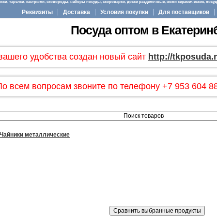
ки, тарелки, кастрюли, сковороды, наборы посуды, скороварки, доски разделочные, ножи керамические, посуда
Реквизиты
Доставка
Условия покупки
Для поставщиков
Посуда оптом в Екатерин
вашего удобства создан новый сайт
http://tkposuda.
По всем вопросам звоните по телефону +7 953 604 88
Чайники металлические