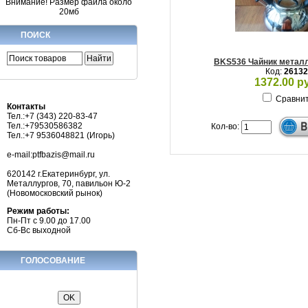
Внимание! Размер файла около
20мб
ПОИСК
BKS536 Чайник металл
Код:
26132
1372.00 р
Сравни
Контакты
Тел.:+7 (343) 220-83-47
Тел.:+79530586382
Кол-во:
Тел.:+7 9536048821 (Игорь)
e-mail:ptfbazis@mail.ru
620142 г.Екатеринбург, ул.
Металлургов, 70, павильон Ю-2
(Новомосковский рынок)
Режим работы:
Пн-Пт с 9.00 до 17.00
Сб-Вс выходной
ГОЛОСОВАНИЕ