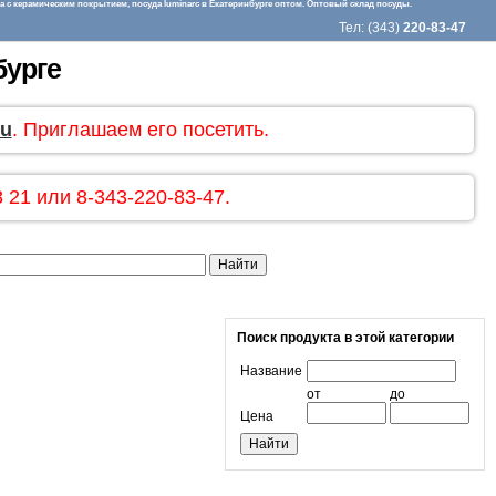
 с керамическим покрытием, посуда luminarc в Екатеринбурге оптом. Оптовый склад посуды.
Тел: (343)
220-83-47
бурге
ru
. Приглашаем его посетить.
 21 или 8-343-220-83-47.
Поиск продукта в этой категории
Название
от
до
Цена