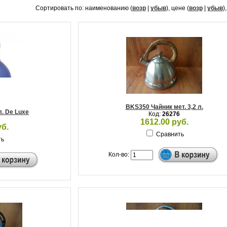
Сортировать по: наименованию (
возр
|
убыв
), цене (
возр
|
убыв
)
BKS350 Чайник мет. 3,2 л.
л. De Luxe
Код:
26276
1612.00 руб.
уб.
Сравнить
ть
Кол-во: