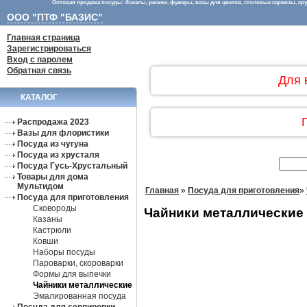
Оптовая продажа посуды: бокалы, рюмки, фужеры, вазы для цветов, столовые сервизы, круж
ООО "ПТФ "БАЗИС"
Главная страница
Зарегистрироваться
Вход с паролем
Обратная связь
Для 
КАТАЛОГ
Распродажа 2023
Вазы для флористики
Посуда из чугуна
Посуда из хрусталя
Посуда Гусь-Хрустальный
Товары для дома
Мультидом
Главная
»
Посуда для приготовления
»
Посуда для приготовления
Сковороды
Чайники металлические
Казаны
Кастрюли
Ковши
Наборы посуды
Пароварки, скороварки
Формы для выпечки
Чайники металлические
Эмалированная посуда