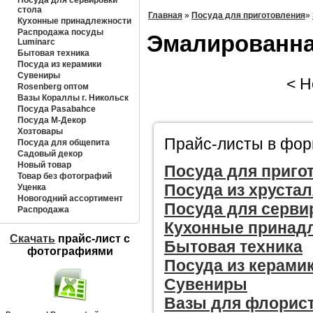
Посуда для сервировки
стола
Главная
»
Посуда для приготовления
»
Кухонные принадлежности
Распродажа посуды
Эмалированна
Luminarc
Бытовая техника
Посуда из керамики
Сувениры
< Не
Rosenberg оптом
Вазы Кораллы г. Никольск
Посуда Pasabahce
Посуда М-Декор
Хозтовары
Прайс-листы в форм
Посуда для общепита
Садовый декор
Новый товар
Посуда для приго
Товар без фотографий
Посуда из хрустал
Уценка
Новогодний ассортимент
Посуда для серви
Распродажа
Кухонные принад
Скачать
прайс-лист c
Бытовая техника
фотографиями
Посуда из керами
Сувениры
Вазы для флорис