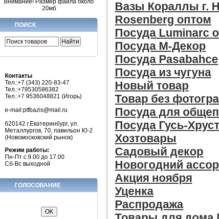
Внимание! Размер файла около
Вазы Кораллы г. 
20мб
Rosenberg оптом
ПОИСК
Посуда Luminarc 
Посуда М-Декор
Посуда Pasabahce
Посуда из чугуна
Контакты
Новый товар
Тел.:+7 (343) 220-83-47
Тел.:+79530586382
Товар без фотогр
Тел.:+7 9536048821 (Игорь)
Посуда для общеп
e-mail:ptfbazis@mail.ru
Посуда Гусь-Хрус
620142 г.Екатеринбург, ул.
Металлургов, 70, павильон Ю-2
Хозтовары
(Новомосковский рынок)
Садовый декор
Режим работы:
Пн-Пт с 9.00 до 17.00
Новогодний ассо
Сб-Вс выходной
Акция ноября
ГОЛОСОВАНИЕ
Уценка
Распродажа
Товары для дома