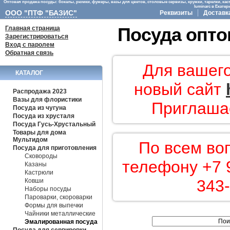
Оптовая продажа посуды: бокалы, рюмки, фужеры, вазы для цветов, столовые сервизы, кружки, тарелки, кас
luminarc в Екате
ООО "ПТФ "БАЗИС"
Реквизиты
Доставк
Главная страница
Посуда опто
Зарегистрироваться
Вход с паролем
Обратная связь
Для вашего
КАТАЛОГ
новый сайт
Распродажа 2023
Вазы для флористики
Приглашае
Посуда из чугуна
Посуда из хрусталя
Посуда Гусь-Хрустальный
Товары для дома
Мультидом
По всем во
Посуда для приготовления
Сковороды
телефону +7 9
Казаны
Кастрюли
343-
Ковши
Наборы посуды
Пароварки, скороварки
Формы для выпечки
Чайники металлические
Эмалированная посуда