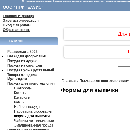
Оптовая продажа посуды: бокалы, рюмки, фужеры, вазы для цветов, столовые сервизы, круж
ООО "ПТФ "БАЗИС"
Главная страница
Зарегистрироваться
Вход с паролем
Обратная связь
Для 
КАТАЛОГ
Распродажа 2023
Вазы для флористики
Посуда из чугуна
Посуда из хрусталя
Посуда Гусь-Хрустальный
Товары для дома
Мультидом
Главная
»
Посуда для приготовления
»
Посуда для приготовления
Сковороды
Формы для выпечки
Казаны
Кастрюли
Ковши
Наборы посуды
Пароварки, скороварки
Формы для выпечки
Чайники металлические
Эмалированная посуда