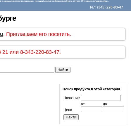
 с керамическим покрытием, посуда luminarc в Екатеринбурге оптом. Оптовый склад посуды.
Тел: (343)
220-83-47
бурге
ru
. Приглашаем его посетить.
 21 или 8-343-220-83-47.
Поиск продукта в этой категории
Название
от
до
Цена