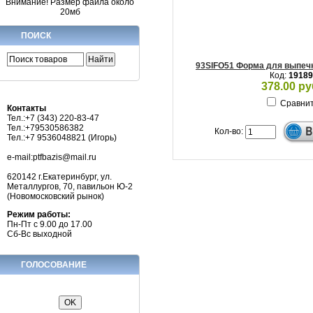
Внимание! Размер файла около
20мб
ПОИСК
93SIFO51 Форма для выпечк
Код:
19189
378.00 ру
Сравни
Контакты
Тел.:+7 (343) 220-83-47
Тел.:+79530586382
Кол-во:
Тел.:+7 9536048821 (Игорь)
e-mail:ptfbazis@mail.ru
620142 г.Екатеринбург, ул.
Металлургов, 70, павильон Ю-2
(Новомосковский рынок)
Режим работы:
Пн-Пт с 9.00 до 17.00
Сб-Вс выходной
ГОЛОСОВАНИЕ