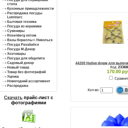
Посуда для сервировки
стола
Кухонные принадлежности
Распродажа посуды
Luminarc
Бытовая техника
Посуда из керамики
Сувениры
Rosenberg оптом
Вазы Кораллы г. Никольск
Посуда Pasabahce
Посуда М-Декор
Хозтовары
Посуда для общепита
Садовый декор
44200 Набор форм для выпечк
Код:
23368
Новый товар
170.00 ру
Товар без фотографий
Уценка
Сравни
Новогодний ассортимент
Распродажа
Кол-во:
Скачать
прайс-лист c
фотографиями