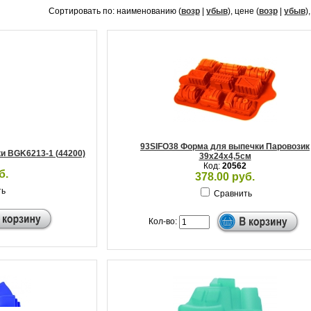
Сортировать по: наименованию (
возр
|
убыв
), цене (
возр
|
убыв
)
93SIFO38 Форма для выпечки Паровозик
и BGK6213-1 (44200)
39х24х4,5см
Код:
20562
б.
378.00 руб.
ть
Сравнить
Кол-во: