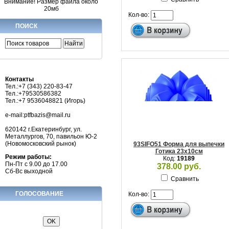
Внимание! Размер файла около
20мб
Кол-во:
ПОИСК
Контакты
Тел.:+7 (343) 220-83-47
Тел.:+79530586382
Тел.:+7 9536048821 (Игорь)
e-mail:ptfbazis@mail.ru
620142 г.Екатеринбург, ул.
Металлургов, 70, павильон Ю-2
(Новомосковский рынок)
93SIFO51 Форма для выпечки
Готика 23х10см
Режим работы:
Код:
19189
Пн-Пт с 9.00 до 17.00
378.00 руб.
Сб-Вс выходной
Сравнить
ГОЛОСОВАНИЕ
Кол-во: