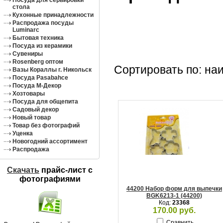
Посуда для сервировки
стола
Кухонные принадлежности
Распродажа посуды
Luminarc
Бытовая техника
Посуда из керамики
Сувениры
Rosenberg оптом
Сортировать по: на
Вазы Кораллы г. Никольск
Посуда Pasabahce
Посуда М-Декор
Хозтовары
Посуда для общепита
Садовый декор
Новый товар
Товар без фотографий
Уценка
Новогодний ассортимент
Распродажа
Скачать
прайс-лист c
фотографиями
44200 Набор форм для выпечки
BGK6213-1 (44200)
Код:
23368
170.00 руб.
Сравнить