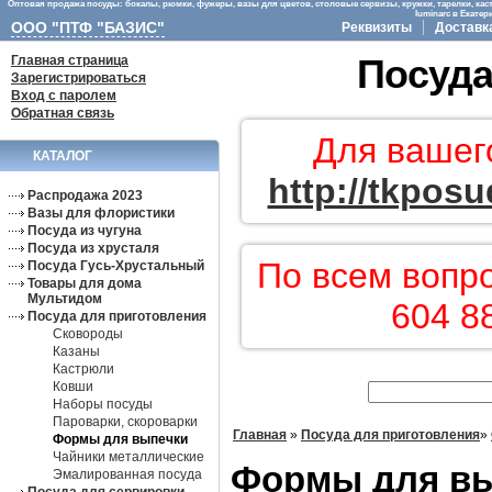
Оптовая продажа посуды: бокалы, рюмки, фужеры, вазы для цветов, столовые сервизы, кружки, тарелки, кас
luminarc в Екате
ООО "ПТФ "БАЗИС"
Реквизиты
Доставк
Главная страница
Посуда
Зарегистрироваться
Вход с паролем
Обратная связь
Для вашег
КАТАЛОГ
http://tkposu
Распродажа 2023
Вазы для флористики
Посуда из чугуна
Посуда из хрусталя
По всем вопр
Посуда Гусь-Хрустальный
Товары для дома
Мультидом
604 8
Посуда для приготовления
Сковороды
Казаны
Кастрюли
Ковши
Наборы посуды
Пароварки, скороварки
Главная
»
Посуда для приготовления
»
Формы для выпечки
Чайники металлические
Формы для в
Эмалированная посуда