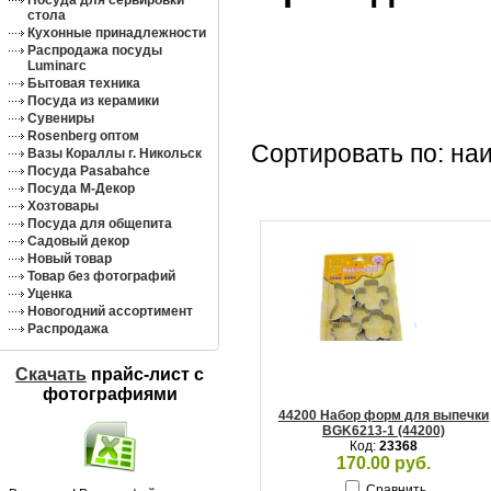
Посуда для сервировки
стола
Кухонные принадлежности
Распродажа посуды
Luminarc
Бытовая техника
Посуда из керамики
Сувениры
Rosenberg оптом
Сортировать по: на
Вазы Кораллы г. Никольск
Посуда Pasabahce
Посуда М-Декор
Хозтовары
Посуда для общепита
Садовый декор
Новый товар
Товар без фотографий
Уценка
Новогодний ассортимент
Распродажа
Скачать
прайс-лист c
фотографиями
44200 Набор форм для выпечки
BGK6213-1 (44200)
Код:
23368
170.00 руб.
Сравнить