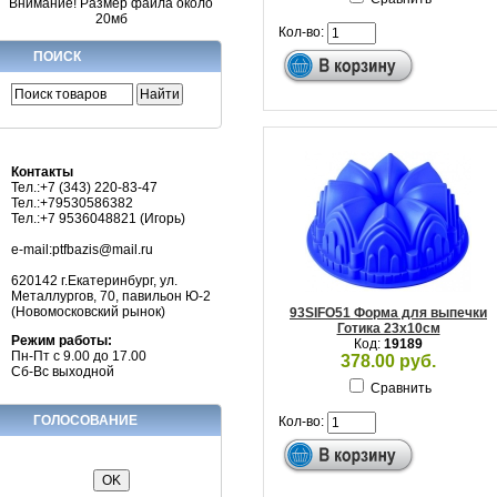
Внимание! Размер файла около
20мб
Кол-во:
ПОИСК
Контакты
Тел.:+7 (343) 220-83-47
Тел.:+79530586382
Тел.:+7 9536048821 (Игорь)
e-mail:ptfbazis@mail.ru
620142 г.Екатеринбург, ул.
Металлургов, 70, павильон Ю-2
(Новомосковский рынок)
93SIFO51 Форма для выпечки
Готика 23х10см
Режим работы:
Код:
19189
Пн-Пт с 9.00 до 17.00
378.00 руб.
Сб-Вс выходной
Сравнить
ГОЛОСОВАНИЕ
Кол-во: