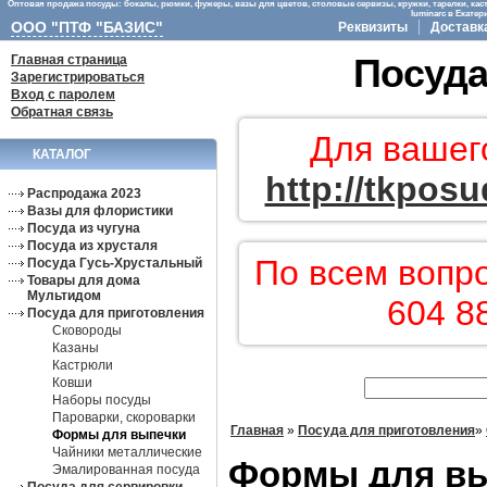
Оптовая продажа посуды: бокалы, рюмки, фужеры, вазы для цветов, столовые сервизы, кружки, тарелки, кас
luminarc в Екате
ООО "ПТФ "БАЗИС"
Реквизиты
Доставк
Главная страница
Посуда
Зарегистрироваться
Вход с паролем
Обратная связь
Для вашег
КАТАЛОГ
http://tkposu
Распродажа 2023
Вазы для флористики
Посуда из чугуна
Посуда из хрусталя
По всем вопр
Посуда Гусь-Хрустальный
Товары для дома
Мультидом
604 8
Посуда для приготовления
Сковороды
Казаны
Кастрюли
Ковши
Наборы посуды
Пароварки, скороварки
Главная
»
Посуда для приготовления
»
Формы для выпечки
Чайники металлические
Формы для в
Эмалированная посуда