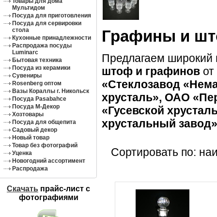
Товары для дома
Мультидом
Посуда для приготовления
Посуда для сервировки
стола
Графины и ш
Кухонные принадлежности
Распродажа посуды
Luminarc
Предлагаем широкий
Бытовая техника
Посуда из керамики
штоф и графинов
от
Сувениры
«Стеклозавод «Нема
Rosenberg оптом
Вазы Кораллы г. Никольск
хрусталь», ОАО «Пе
Посуда Pasabahce
Посуда М-Декор
«Гусевской хрустал
Хозтовары
хрустальный завод»
Посуда для общепита
Садовый декор
Новый товар
Товар без фотографий
Сортировать по: на
Уценка
Новогодний ассортимент
Распродажа
Скачать
прайс-лист c
фотографиями