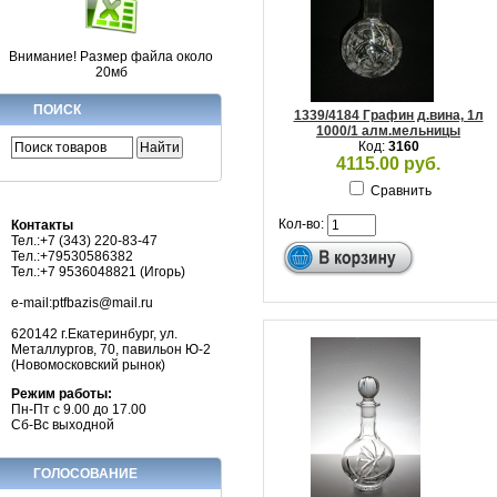
Внимание! Размер файла около
20мб
ПОИСК
1339/4184 Графин д.вина, 1л
1000/1 алм.мельницы
Код:
3160
4115.00 руб.
Сравнить
Кол-во:
Контакты
Тел.:+7 (343) 220-83-47
Тел.:+79530586382
Тел.:+7 9536048821 (Игорь)
e-mail:ptfbazis@mail.ru
620142 г.Екатеринбург, ул.
Металлургов, 70, павильон Ю-2
(Новомосковский рынок)
Режим работы:
Пн-Пт с 9.00 до 17.00
Сб-Вс выходной
ГОЛОСОВАНИЕ