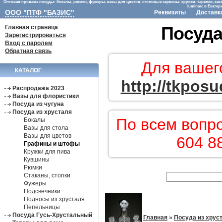
Оптовая продажа посуды: бокалы, рюмки, фужеры, вазы для цветов, столовые сервизы, кружки, тарелки, кас
luminarc в Екате
ООО "ПТФ "БАЗИС"
Реквизиты
Доставк
Главная страница
Посуда
Зарегистрироваться
Вход с паролем
Обратная связь
Для вашег
КАТАЛОГ
http://tkposu
Распродажа 2023
Вазы для флористики
Посуда из чугуна
Посуда из хрусталя
По всем вопр
Бокалы
Вазы для стола
Вазы для цветов
604 8
Графины и штофы
Кружки для пива
Кувшины
Рюмки
Стаканы, стопки
Фужеры
Подсвечники
Подносы из хрусталя
Пепельницы
Посуда Гусь-Хрустальный
Главная
»
Посуда из хрус