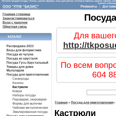
Оптовая продажа посуды: бокалы, рюмки, фужеры, вазы для цветов, столовые сервизы, кружки, тарелки, кас
luminarc в Екате
ООО "ПТФ "БАЗИС"
Реквизиты
Доставк
Главная страница
Посуда
Зарегистрироваться
Вход с паролем
Обратная связь
Для вашег
КАТАЛОГ
http://tkposu
Распродажа 2023
Вазы для флористики
Посуда из чугуна
Посуда из хрусталя
По всем вопр
Посуда Гусь-Хрустальный
Товары для дома
Мультидом
604 8
Посуда для приготовления
Сковороды
Казаны
Кастрюли
Ковши
Наборы посуды
Пароварки, скороварки
Главная
»
Посуда для приготовления
»
Формы для выпечки
Чайники металлические
Кастрюли
Эмалированная посуда