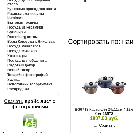
Посуда для сервировки
стола
Кухонные принадлежности
Распродажа посуды
Luminarc
Бытовая техника
Посуда из керамики
Сувениры
Rosenberg оптом
Сортировать по: на
Вазы Кораллы г. Никольск
Посуда Pasabahce
Посуда М-Декор
Хозтовары
Посуда для общепита
Садовый декор
Новый товар
Товар без фотографий
Уценка
Новогодний ассортимент
Распродажа
Скачать
прайс-лист c
фотографиями
BG6748 Кастрюля 24х11см 4,12л
Код:
13572
1887.00 руб.
Сравнить