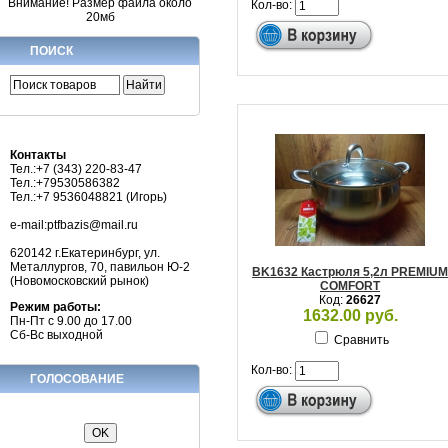
Внимание! Размер файла около
Кол-во:
20мб
ПОИСК
Контакты
Тел.:+7 (343) 220-83-47
Тел.:+79530586382
Тел.:+7 9536048821 (Игорь)
e-mail:ptfbazis@mail.ru
620142 г.Екатеринбург, ул.
Металлургов, 70, павильон Ю-2
BK1632 Кастрюля 5,2л PREMIUM
(Новомосковский рынок)
COMFORT
Код:
26627
Режим работы:
1632.00 руб.
Пн-Пт с 9.00 до 17.00
Сб-Вс выходной
Сравнить
Кол-во:
ГОЛОСОВАНИЕ