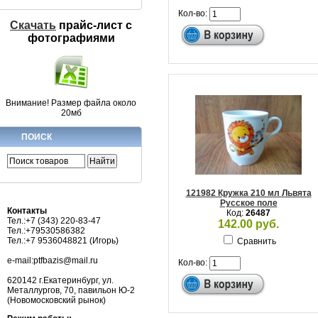
Кол-во:
Скачать
прайс-лист c
фотографиями
Внимание! Размер файла около
20мб
ПОИСК
121982 Кружка 210 мл Львята
Русское поле
Контакты
Код:
26487
Тел.:+7 (343) 220-83-47
142.00 руб.
Тел.:+79530586382
Тел.:+7 9536048821 (Игорь)
Сравнить
e-mail:ptfbazis@mail.ru
Кол-во:
620142 г.Екатеринбург, ул.
Металлургов, 70, павильон Ю-2
(Новомосковский рынок)