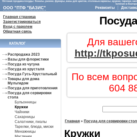
Оптовая продажа посуды: бокалы, рюмки, фужеры, вазы для цветов, столовые сервизы, кружки, тарелки, кас
luminarc в Екате
ООО "ПТФ "БАЗИС"
Реквизиты
Доставк
Главная страница
Посуда
Зарегистрироваться
Вход с паролем
Обратная связь
Для вашег
КАТАЛОГ
http://tkposu
Распродажа 2023
Вазы для флористики
Посуда из чугуна
Посуда из хрусталя
По всем вопр
Посуда Гусь-Хрустальный
Товары для дома
Мультидом
604 8
Посуда для приготовления
Посуда для сервировки
стола
Бульонницы
Кружки
Чайники
Сахарницы
Главная
»
Посуда для сервировки сто
Салатники, пиалы
Тарелки, блюда, миски
Кружки
Менажницы
Масленки