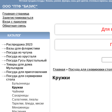
Оптовая продажа посуды: бокалы, рюмки, фужеры, вазы для цветов, столовые сервизы, круж
ООО "ПТФ "БАЗИС"
Главная страница
Зарегистрироваться
Вход с паролем
Обратная связь
Для 
КАТАЛОГ
Распродажа 2023
Вазы для флористики
Посуда из чугуна
Посуда из хрусталя
Посуда Гусь-Хрустальный
Товары для дома
Мультидом
Главная
»
Посуда для сервировки сто
Посуда для приготовления
Посуда для сервировки
Кружки
стола
Бульонницы
Кружки
Чайники
Сахарницы
Салатники, пиалы
Тарелки, блюда, миски
Менажницы
Масленки