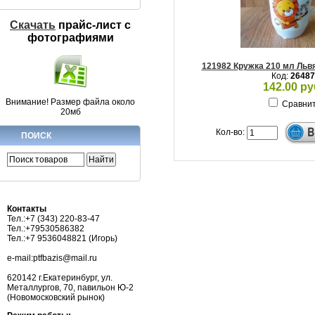
Скачать
прайс-лист c
фотографиями
121982 Кружка 210 мл Льв
Код:
26487
142.00 ру
Внимание! Размер файла около
Сравни
20мб
Кол-во:
ПОИСК
Контакты
Тел.:+7 (343) 220-83-47
Тел.:+79530586382
Тел.:+7 9536048821 (Игорь)
e-mail:ptfbazis@mail.ru
620142 г.Екатеринбург, ул.
Металлургов, 70, павильон Ю-2
(Новомосковский рынок)