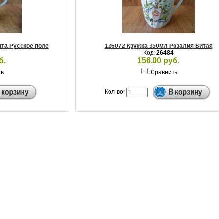
ята Русское поле
126072 Кружка 350мл Розалия Витая
Код:
26484
б.
156.00 руб.
ть
Сравнить
Кол-во: