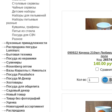
Столовые сервизы
Чайные сервизы
Детские наборы
Наборы для пельменей
Наборы питьевые
разные
Кувшины, графины
Питье из стекла
Посуда для СВЧ
Разное
Кухонные принадлежности
Распродажа посуды
Luminarc
090922 Кружка 210мл Любимы
Бытовая техника
поле
Посуда из керамики
Код:
26574
Сувениры
140.00 ру
Rosenberg оптом
Сравни
Вазы Кораллы г. Никольск
Посуда Pasabahce
Посуда М-Декор
Кол-во:
Хозтовары
Посуда для общепита
Садовый декор
Новый товар
Товар без фотографий
Уценка
Новогодний ассортимент
Распродажа