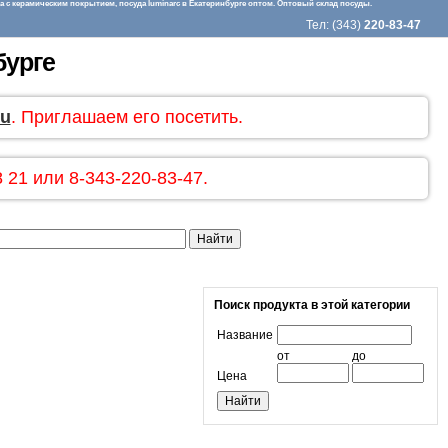
 с керамическим покрытием, посуда luminarc в Екатеринбурге оптом. Оптовый склад посуды.
Тел: (343)
220-83-47
бурге
ru
. Приглашаем его посетить.
 21 или 8-343-220-83-47.
Поиск продукта в этой категории
Название
от
до
Цена