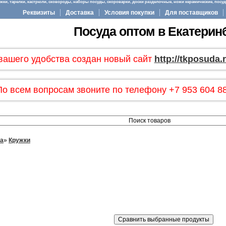
ки, тарелки, кастрюли, сковороды, наборы посуды, скороварки, доски разделочные, ножи керамические, посуда
Реквизиты
Доставка
Условия покупки
Для поставщиков
Посуда оптом в Екатерин
вашего удобства создан новый сайт
http://tkposuda.
По всем вопросам звоните по телефону +7 953 604 88
ла
»
Кружки