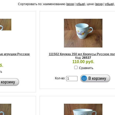
Сортировать по: наименованию (
возр
|
убыв
), цене (
возр
|
убыв
)
е игрушки Русское
111502 Кружка 350 мл Крокусы Русское по
Код:
26537
110.00 руб.
б.
Сравнить
ть
Кол-во: