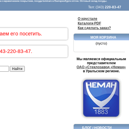
 с керамическим покрытием, посуда luminarc в Екатеринбурге оптом. Оптовый склад посуды.
Тел: (343)
220-83-47
О хрустале
Каталоги PDF
Как сделать заказ?
аем его посетить.
МОЯ КОРЗИНА
(пусто)
43-220-83-47.
Мы являемся официальным
представителем
ОАО «Стеклозавод «Неман»
в Уральском регионе.
БЛОГ / НОВОСТИ