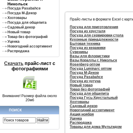
Никольск
Посуда Pasabahce
Посуда М-Декор
Хозтовары
Прайс-листы в формате Excel с карт
Посуда для общепита
Посуда для приготовления
Садовый декор
Посуда из хрусталя
Новый товар
Посуда для сервировки стола
Товар без фотографий
Кухонные принадлежности
Уценка
Бытовая техника
Новогодний ассортимент
Посуда из керамики
Распродажа
Сувениры
Вазы для флористики
Вазы Кораллы г. Никольск
Скачать
прайс-лист c
Rosenberg оптом
фотографиями
Посуда Luminarc оптом
Посуда М-Декор
Посуда Pasabahce
Посуда из чугуна
Новый товар
Товар без фотографий
Посуда для общепита
Внимание! Размер файла около
Посуда Гусь-Хрустальный
20мб
Хозтовары
Садовый декор
Новогодний ассортимент
ПОИСК
Акция ноября
Уценка
Распродажа
Товары для дома Мультидом