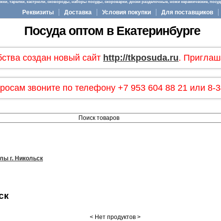
ки, тарелки, кастрюли, сковороды, наборы посуды, скороварки, доски разделочные, ножи керамические, посуда
Реквизиты
Доставка
Условия покупки
Для поставщиков
Посуда оптом в Екатеринбурге
бства создан новый сайт
http://tkposuda.ru
. Приглаш
росам звоните по телефону +7 953 604 88 21 или 8-3
лы г. Никольск
ск
< Нет продуктов >