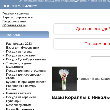
Оптовая продажа посуды: бокалы, рюмки, фужеры, вазы для цветов, столовые сервизы, круж
ООО "ПТФ "БАЗИС"
Главная страница
Зарегистрироваться
Вход с паролем
Обратная связь
Для вашего удо
КАТАЛОГ
По всем воп
Распродажа 2023
Вазы для флористики
Посуда из чугуна
Посуда из хрусталя
Посуда Гусь-Хрустальный
Товары для дома
Мультидом
Посуда для приготовления
Посуда для сервировки
стола
Главная
»
Вазы Корал
Кухонные принадлежности
Распродажа посуды
Luminarc
Бытовая техника
Вазы Кораллы г. Николь
Посуда из керамики
Сувениры
Rosenberg оптом
Вазы Кораллы г.