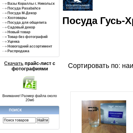
Вазы Кораллы г. Никольск
Посуда Pasabahce
Посуда М-Декор
Посуда Гусь-
Хозтовары
Посуда для общепита
Садовый декор
Новый товар
Товар без фотографий
Уценка
Новогодний ассортимент
Распродажа
Скачать
прайс-лист c
Сортировать по: на
фотографиями
Внимание! Размер файла около
20мб
ПОИСК