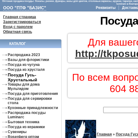
Оптовая продажа посуды: бокалы, рюмки, фужеры, вазы для цветов, столовые сервизы, кружки, тарелки, кас
luminarc в Екате
ООО "ПТФ "БАЗИС"
Реквизиты
Доставк
Главная страница
Посуда
Зарегистрироваться
Вход с паролем
Обратная связь
Для вашег
КАТАЛОГ
http://tkposu
Распродажа 2023
Вазы для флористики
Посуда из чугуна
Посуда из хрусталя
По всем вопр
Посуда Гусь-
Хрустальный
Товары для дома
604 8
Мультидом
Посуда для приготовления
Посуда для сервировки
стола
Кухонные принадлежности
Распродажа посуды
Luminarc
Бытовая техника
Посуда из керамики
Сувениры
Главная
»
Посуда Гус
Rosenberg оптом