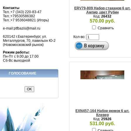
Контакты
ERV79-809 Набор стаканов 6 шт.
Тел.:+7 (343) 220-83-47
Ампир ,цвет Рубин
Тел.:+79530586382
Код:
26432
Тел.:+7 9536048821 (Игорь)
570.00 руб.
Сравнить
e-mail:ptfbazis@mail.ru
620142 г.Екатеринбург, ул.
Кол-во:
Металлургов, 70, павильон Ю-2
(Новомосковский рынок)
Режим работы:
Пн-Пт с 9.00 до 17.00
Сб-Вс выходной
ГОЛОСОВАНИЕ
EXN457-164 Набор рюмок 6 шт.
Клевер
Код:
25926
531.00 руб.
Сравнить