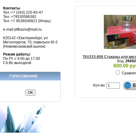
Контакты
Тел.:+7 (343) 220-83-47
Тел.:+79530586382
Тел.:+7 9536048821 (Игорь)
e-mail:ptfbazis@mail.ru
620142 г.Екатеринбург, ул.
Металлургов, 70, павильон Ю-2
(Новомосковский рынок)
Режим работы:
TAV333-808 Стаканы для виск
Пн-Пт с 9.00 до 17.00
Код:
26692
Сб-Вс выходной
600.00 ру
Сравни
ГОЛОСОВАНИЕ
Кол-во: