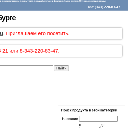
 с керамическим покрытием, посуда luminarc в Екатеринбурге оптом. Оптовый склад посуды.
Тел: (343)
220-83-47
бурге
ru
. Приглашаем его посетить.
 21 или 8-343-220-83-47.
Поиск продукта в этой категории
Название
от
до