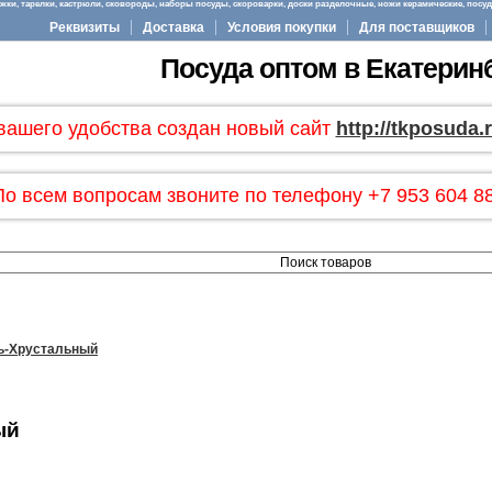
ки, тарелки, кастрюли, сковороды, наборы посуды, скороварки, доски разделочные, ножи керамические, посуда
Реквизиты
Доставка
Условия покупки
Для поставщиков
Посуда оптом в Екатерин
вашего удобства создан новый сайт
http://tkposuda.
По всем вопросам звоните по телефону +7 953 604 88
ь-Хрустальный
ый