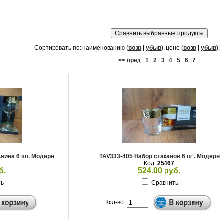
Сортировать по: наименованию (
возр
|
убыв
), цене (
возр
|
убыв
)
<< пред
1
2
3
4
5
6
7
.вина 6 шт. Модерн
TAV333-405 Набор стаканов 6 шт. Модерн
Код:
25467
б.
524.00 руб.
ть
Сравнить
Кол-во: