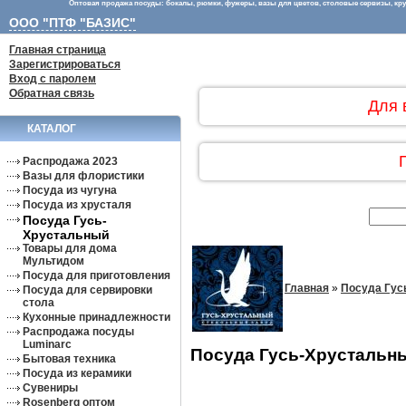
Оптовая продажа посуды: бокалы, рюмки, фужеры, вазы для цветов, столовые сервизы, круж
ООО "ПТФ "БАЗИС"
Главная страница
Зарегистрироваться
Вход с паролем
Обратная связь
Для 
КАТАЛОГ
Распродажа 2023
Вазы для флористики
Посуда из чугуна
Посуда из хрусталя
Посуда Гусь-
Хрустальный
Товары для дома
Мультидом
Посуда для приготовления
Главная
»
Посуда Гус
Посуда для сервировки
стола
Кухонные принадлежности
Распродажа посуды
Luminarc
Посуда Гусь-Хрустальн
Бытовая техника
Посуда из керамики
Сувениры
Rosenberg оптом