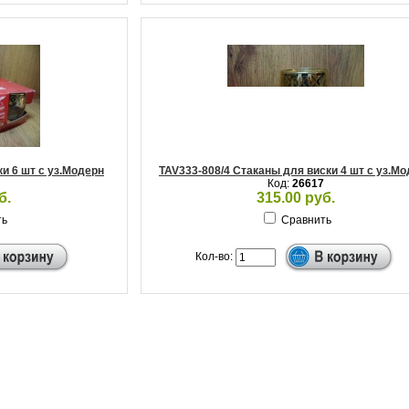
и 6 шт с уз.Модерн
TAV333-808/4 Стаканы для виски 4 шт с уз.М
Код:
26617
б.
315.00 руб.
ть
Сравнить
Кол-во: