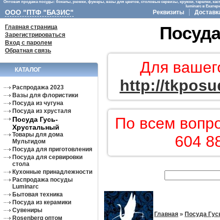
Оптовая продажа посуды: бокалы, рюмки, фужеры, вазы для цветов, столовые сервизы, кружки, тарелки, кас
luminarc в Екате
ООО "ПТФ "БАЗИС"
Реквизиты
Доставк
Главная страница
Посуда
Зарегистрироваться
Вход с паролем
Обратная связь
Для вашег
КАТАЛОГ
http://tkposu
Распродажа 2023
Вазы для флористики
Посуда из чугуна
Посуда из хрусталя
По всем вопр
Посуда Гусь-
Хрустальный
Товары для дома
604 8
Мультидом
Посуда для приготовления
Посуда для сервировки
стола
Кухонные принадлежности
Распродажа посуды
Luminarc
Бытовая техника
Посуда из керамики
Сувениры
Главная
»
Посуда Гус
Rosenberg оптом