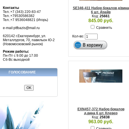
Контакты
SE346-411 Набор бокалов д/вина
Тел.:+7 (343) 220-83-47
6 шт. Драйв
Тел.:+79530586382
Код:
25661
Тел.:+7 9536048821 (Игорь)
845.00 руб.
Сравнить
e-mail:ptfbazis@mail.ru
620142 г.Екатеринбург, ул.
Кол-во:
Металлургов, 70, павильон Ю-2
(Новомосковский рынок)
Режим работы:
Пн-Пт с 9.00 до 17.00
Сб-Вс выходной
ГОЛОСОВАНИЕ
EXN457-372 Набор бокалов
д.вина 6 шт. Клевер
Код:
25838
963.00 руб.
Сравнить