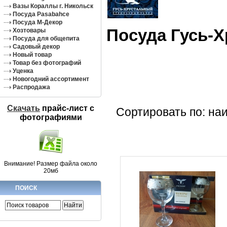
Вазы Кораллы г. Никольск
Посуда Pasabahce
Посуда М-Декор
Посуда Гусь-
Хозтовары
Посуда для общепита
Садовый декор
Новый товар
Товар без фотографий
Уценка
Новогодний ассортимент
Распродажа
Скачать
прайс-лист c
Сортировать по: на
фотографиями
Внимание! Размер файла около
20мб
ПОИСК