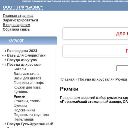
Оптовая продажа посуды: бокалы, рюмки, фужеры, вазы для цветов, столовые сервизы, круж
ООО "ПТФ "БАЗИС"
Главная страница
Зарегистрироваться
Вход с паролем
Обратная связь
Для 
КАТАЛОГ
Распродажа 2023
Вазы для флористики
Посуда из чугуна
Посуда из хрусталя
Бокалы
Вазы для стола
Вазы для цветов
Главная
»
Посуда из хрусталя
»
Рюмки
Графины и штофы
Кружки для пива
Рюмки
Кувшины
Рюмки
Предлагаем широкий выбор
румок из хр
Стаканы, стопки
«Первомайский стекольный завод», ОА
Фужеры
Подсвечники
Подносы из хрусталя
Пепельницы
Посуда Гусь-Хрустальный