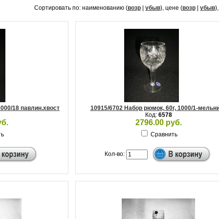
Сортировать по: наименованию (
возр
|
убыв
), цене (
возр
|
убыв
)
1000/18 павлин.хвост
10915/6702 Набор рюмок, 60г, 1000/1-мельн
Код:
6578
уб.
2796.00 руб.
ть
Сравнить
Кол-во: