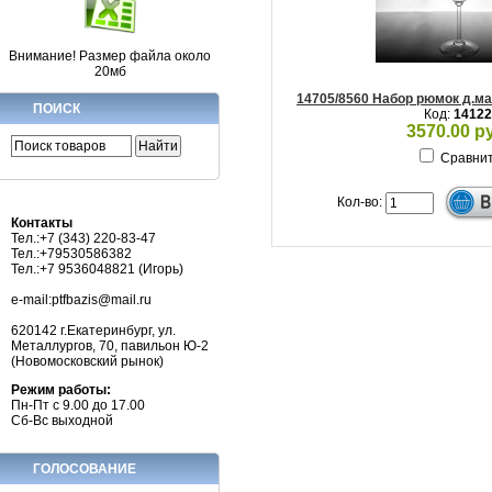
Внимание! Размер файла около
20мб
14705/8560 Набор рюмок д.мар
ПОИСК
Код:
14122
3570.00 р
Сравни
Кол-во:
Контакты
Тел.:+7 (343) 220-83-47
Тел.:+79530586382
Тел.:+7 9536048821 (Игорь)
e-mail:ptfbazis@mail.ru
620142 г.Екатеринбург, ул.
Металлургов, 70, павильон Ю-2
(Новомосковский рынок)
Режим работы:
Пн-Пт с 9.00 до 17.00
Сб-Вс выходной
ГОЛОСОВАНИЕ