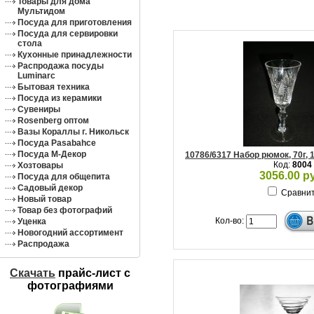
Товары для дома
Мультидом
Посуда для приготовления
Посуда для сервировки
стола
Кухонные принадлежности
Распродажа посуды
Luminarc
Бытовая техника
Посуда из керамики
Сувениры
Rosenberg оптом
Вазы Кораллы г. Никольск
Посуда Pasabahce
Посуда М-Декор
10786/6317 Набор рюмок, 70г, 
Код:
8004
Хозтовары
3056.00 р
Посуда для общепита
Садовый декор
Сравни
Новый товар
Товар без фотографий
Кол-во:
Уценка
Новогодний ассортимент
Распродажа
Скачать
прайс-лист c
фотографиями