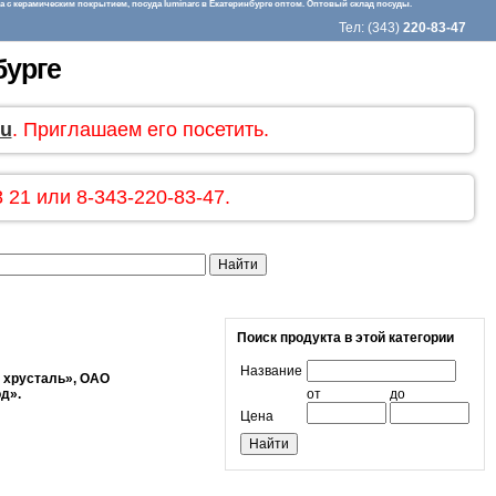
 с керамическим покрытием, посуда luminarc в Екатеринбурге оптом. Оптовый склад посуды.
Тел: (343)
220-83-47
бурге
ru
. Приглашаем его посетить.
 21 или 8-343-220-83-47.
Поиск продукта в этой категории
Название
 хрусталь», ОАО
од».
от
до
Цена