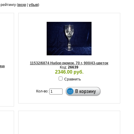
, рейтингу (
возр
|
убыв
)
11532/6874 Набор рюмок, 70 г, 900/43-цветок
ица
Код:
26639
2346.00 руб.
Сравнить
Кол-во: