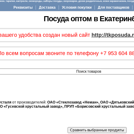
ки, тарелки, кастрюли, сковороды, наборы посуды, скороварки, доски разделочные, ножи керамические, посуда
Реквизиты
Доставка
Условия покупки
Для поставщиков
Посуда оптом в Екатерин
вашего удобства создан новый сайт
http://tkposuda.
По всем вопросам звоните по телефону +7 953 604 88
усталя
от производителей:
ОАО «Стеклозавод «Неман», ОАО «Дятьковский
О «Гусевской хрустальный завод», ПРУП «Борисовский хрустальный зав