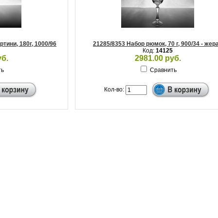
тини, 180г, 1000/96
21285/8353 Набор рюмок, 70 г, 900/34 - жер
Код:
14125
уб.
2981.00 руб.
ть
Сравнить
Кол-во: