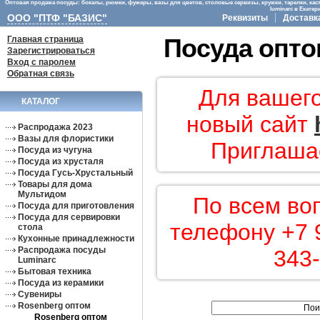
Оптовая продажа посуды: бокалы, рюмки, фужеры, вазы для цветов, столовые сервизы, кружки, тарелки, кас
luminarc в Екате
ООО "ПТФ "БАЗИС"
Реквизиты
Доставк
Главная страница
Посуда опто
Зарегистрироваться
Вход с паролем
Обратная связь
Для вашего
КАТАЛОГ
новый сайт
Распродажа 2023
Вазы для флористики
Приглашае
Посуда из чугуна
Посуда из хрусталя
Посуда Гусь-Хрустальный
Товары для дома
Мультидом
По всем во
Посуда для приготовления
Посуда для сервировки
телефону +7 9
стола
Кухонные принадлежности
Распродажа посуды
343-
Luminarc
Бытовая техника
Посуда из керамики
Сувениры
Rosenberg оптом
Rosenberg оптом