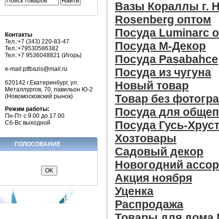
Вазы Кораллы г. 
Rosenberg оптом
Посуда Luminarc 
Контакты
Тел.:+7 (343) 220-83-47
Посуда М-Декор
Тел.:+79530586382
Тел.:+7 9536048821 (Игорь)
Посуда Pasabahce
e-mail:ptfbazis@mail.ru
Посуда из чугуна
Новый товар
620142 г.Екатеринбург, ул.
Металлургов, 70, павильон Ю-2
Товар без фотогр
(Новомосковский рынок)
Посуда для общеп
Режим работы:
Пн-Пт с 9.00 до 17.00
Посуда Гусь-Хрус
Сб-Вс выходной
Хозтовары
ГОЛОСОВАНИЕ
Садовый декор
Новогодний ассо
Акция ноября
Уценка
Распродажа
Товары для дома