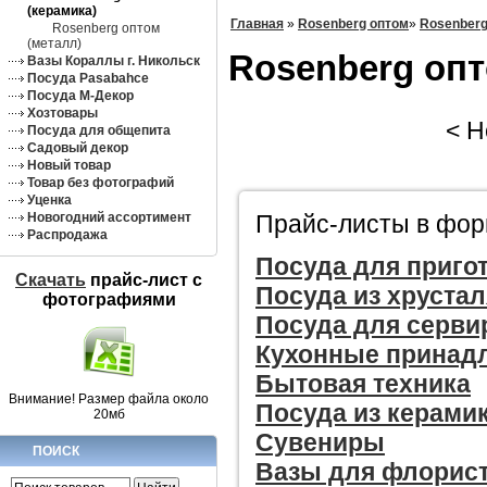
(керамика)
Главная
»
Rosenberg оптом
»
Rosenberg
Rosenberg оптом
(металл)
Rosenberg опт
Вазы Кораллы г. Никольск
Посуда Pasabahce
Посуда М-Декор
Хозтовары
< Не
Посуда для общепита
Садовый декор
Новый товар
Товар без фотографий
Уценка
Прайс-листы в форм
Новогодний ассортимент
Распродажа
Посуда для приго
Скачать
прайс-лист c
Посуда из хрустал
фотографиями
Посуда для серви
Кухонные принад
Бытовая техника
Внимание! Размер файла около
Посуда из керами
20мб
Сувениры
ПОИСК
Вазы для флорис