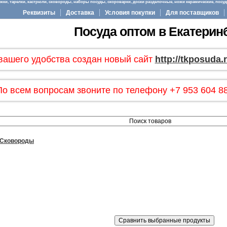
ки, тарелки, кастрюли, сковороды, наборы посуды, скороварки, доски разделочные, ножи керамические, посуда
Реквизиты
Доставка
Условия покупки
Для поставщиков
Посуда оптом в Екатерин
вашего удобства создан новый сайт
http://tkposuda.
По всем вопросам звоните по телефону +7 953 604 88
Сковороды