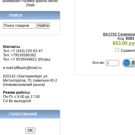
Внимание! Размер файла около
20мб
ПОИСК
BK3702 Сковород
Код:
9393
653.00 ру
Контакты
Сравни
Тел.:+7 (343) 220-83-47
Тел.:+79530586382
Тел.:+7 9536048821 (Игорь)
Кол-во:
e-mail:ptfbazis@mail.ru
620142 г.Екатеринбург, ул.
Металлургов, 70, павильон Ю-2
(Новомосковский рынок)
Режим работы:
Пн-Пт с 9.00 до 17.00
Сб-Вс выходной
ГОЛОСОВАНИЕ