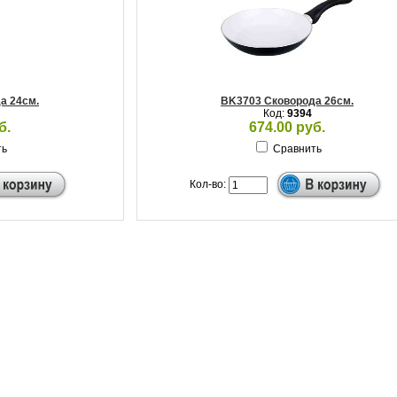
а 24см.
BK3703 Сковорода 26см.
Код:
9394
б.
674.00 руб.
ть
Сравнить
Кол-во: