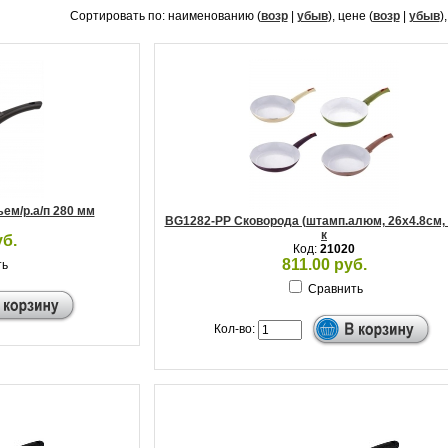
Сортировать по: наименованию (
возр
|
убыв
), цене (
возр
|
убыв
)
ъем/р.а/п 280 мм
BG1282-PP Сковорода (штамп.алюм, 26x4.8см,
к
уб.
Код:
21020
811.00 руб.
ть
Сравнить
Кол-во: