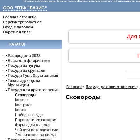
Оптовая продажа посуды: бокалы, рюмки, фужеры, вазы для цветов, столовые сервизы, круж
ООО "ПТФ "БАЗИС"
Главная страница
Зарегистрироваться
Вход с паролем
Обратная связь
Для 
КАТАЛОГ
Распродажа 2023
Вазы для флористики
Посуда из чугуна
Посуда из хрусталя
Посуда Гусь-Хрустальный
Товары для дома
Мультидом
Главная
»
Посуда для приготовления
»
Посуда для приготовления
Сковороды
Сковороды
Казаны
Кастрюли
Ковши
Наборы посуды
Пароварки, скороварки
Формы для выпечки
Чайники металлические
Эмалированная посуда