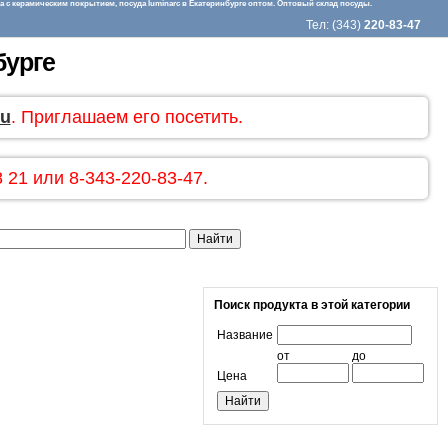
 с керамическим покрытием, посуда luminarc в Екатеринбурге оптом. Оптовый склад посуды.
Тел: (343)
220-83-47
бурге
ru
. Приглашаем его посетить.
 21 или 8-343-220-83-47.
Поиск продукта в этой категории
Название
от
до
Цена