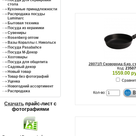
Посуда для сервировки
стола
Кухонные принадлежности
Распродажа посуды
Luminarc
Бытовая техника
Посуда из керамики
Сувениры
Rosenberg оптом
Вазы Кораллы г. Никольск
Посуда Pasabahce
Посуда М-Декор
Хозтовары
Посуда для общепита
28071П Сковорода б.кр. с
Садовый декор
Код:
23507
Новый товар
1559.00 р
Товар без фотографий
Сравни
Уценка
Новогодний ассортимент
Распродажа
Кол-во:
Скачать
прайс-лист c
фотографиями