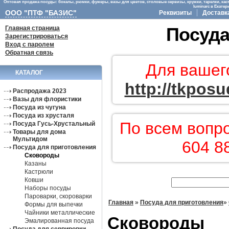
Оптовая продажа посуды: бокалы, рюмки, фужеры, вазы для цветов, столовые сервизы, кружки, тарелки, кас
luminarc в Екате
ООО "ПТФ "БАЗИС"
Реквизиты
Доставк
Главная страница
Посуда
Зарегистрироваться
Вход с паролем
Обратная связь
Для вашег
КАТАЛОГ
http://tkposu
Распродажа 2023
Вазы для флористики
Посуда из чугуна
Посуда из хрусталя
По всем вопр
Посуда Гусь-Хрустальный
Товары для дома
Мультидом
604 8
Посуда для приготовления
Сковороды
Казаны
Кастрюли
Ковши
Наборы посуды
Пароварки, скороварки
Главная
»
Посуда для приготовления
»
Формы для выпечки
Чайники металлические
Сковороды
Эмалированная посуда