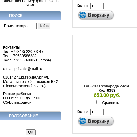
Внимание! Размер файла около
20мб
Кол-во:
ПОИСК
Контакты
Тел.:+7 (343) 220-83-47
Тел.:+79530586382
Тел.:+7 9536048821 (Игорь)
e-mail:ptfbazis@mail.ru
620142 г.Екатеринбург, ул.
Металлургов, 70, павильон Ю-2
(Новомосковский рынок)
BK3702 Сковорода 24см.
Код:
9393
Режим работы:
653.00 руб.
Пн-Пт с 9.00 до 17.00
Сб-Вс выходной
Сравнить
Кол-во:
ГОЛОСОВАНИЕ