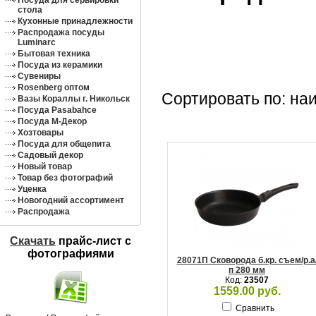
Посуда для сервировки
стола
Кухонные принадлежности
Распродажа посуды
Luminarc
Бытовая техника
Посуда из керамики
Сувениры
Rosenberg оптом
Сортировать по: на
Вазы Кораллы г. Никольск
Посуда Pasabahce
Посуда М-Декор
Хозтовары
Посуда для общепита
Садовый декор
Новый товар
Товар без фотографий
Уценка
Новогодний ассортимент
Распродажа
Скачать
прайс-лист c
фотографиями
28071П Сковорода б.кр. съем/р.а
п 280 мм
Код:
23507
1559.00 руб.
Сравнить