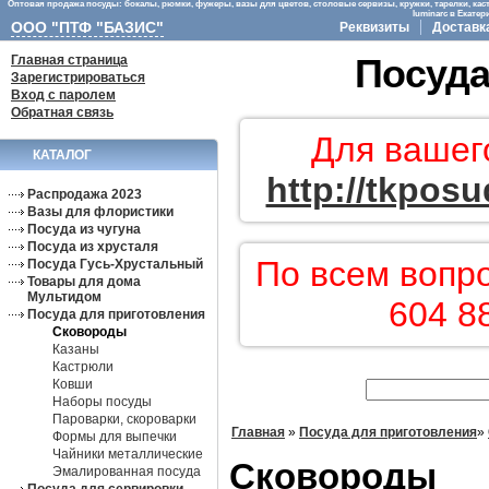
Оптовая продажа посуды: бокалы, рюмки, фужеры, вазы для цветов, столовые сервизы, кружки, тарелки, кас
luminarc в Екате
ООО "ПТФ "БАЗИС"
Реквизиты
Доставк
Главная страница
Посуда
Зарегистрироваться
Вход с паролем
Обратная связь
Для вашег
КАТАЛОГ
http://tkposu
Распродажа 2023
Вазы для флористики
Посуда из чугуна
Посуда из хрусталя
По всем вопр
Посуда Гусь-Хрустальный
Товары для дома
Мультидом
604 8
Посуда для приготовления
Сковороды
Казаны
Кастрюли
Ковши
Наборы посуды
Пароварки, скороварки
Главная
»
Посуда для приготовления
»
Формы для выпечки
Чайники металлические
Сковороды
Эмалированная посуда