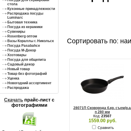
Посуда для сервировки
стола
Кухонные принадлежности
Распродажа посуды
Luminarc
Бытовая техника
Посуда из керамики
Сувениры
Rosenberg оптом
Сортировать по: на
Вазы Кораллы г. Никольск
Посуда Pasabahce
Посуда М-Декор
Хозтовары
Посуда для общепита
Садовый декор
Новый товар
Товар без фотографий
Уценка
Новогодний ассортимент
Распродажа
Скачать
прайс-лист c
фотографиями
28071П Сковорода б.кр. съем/р.а
п 280 мм
Код:
23507
1559.00 руб.
Сравнить