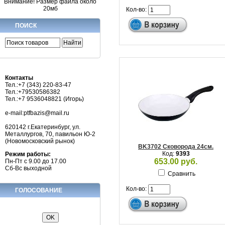
Внимание! Размер файла около
20мб
Кол-во:
ПОИСК
Контакты
Тел.:+7 (343) 220-83-47
Тел.:+79530586382
Тел.:+7 9536048821 (Игорь)
e-mail:ptfbazis@mail.ru
620142 г.Екатеринбург, ул.
Металлургов, 70, павильон Ю-2
(Новомосковский рынок)
BK3702 Сковорода 24см.
Код:
9393
Режим работы:
653.00 руб.
Пн-Пт с 9.00 до 17.00
Сб-Вс выходной
Сравнить
Кол-во:
ГОЛОСОВАНИЕ