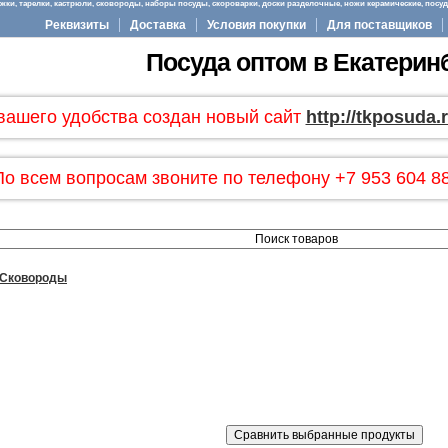
ки, тарелки, кастрюли, сковороды, наборы посуды, скороварки, доски разделочные, ножи керамические, посуда
Реквизиты
Доставка
Условия покупки
Для поставщиков
Посуда оптом в Екатерин
вашего удобства создан новый сайт
http://tkposuda.
По всем вопросам звоните по телефону +7 953 604 88
Сковороды