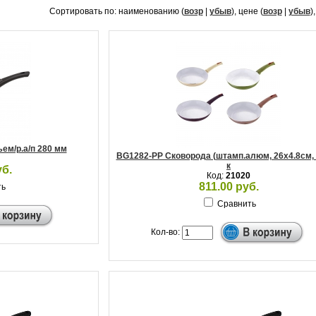
Сортировать по: наименованию (
возр
|
убыв
), цене (
возр
|
убыв
)
ъем/р.а/п 280 мм
BG1282-PP Сковорода (штамп.алюм, 26x4.8см,
к
уб.
Код:
21020
811.00 руб.
ть
Сравнить
Кол-во: