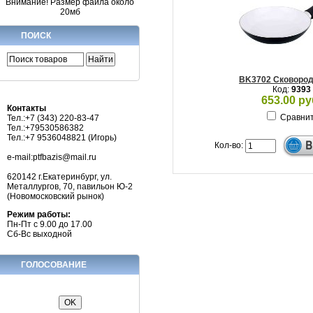
Внимание! Размер файла около
20мб
ПОИСК
BK3702 Сковород
Код:
9393
653.00 ру
Контакты
Сравни
Тел.:+7 (343) 220-83-47
Тел.:+79530586382
Тел.:+7 9536048821 (Игорь)
Кол-во:
e-mail:ptfbazis@mail.ru
620142 г.Екатеринбург, ул.
Металлургов, 70, павильон Ю-2
(Новомосковский рынок)
Режим работы:
Пн-Пт с 9.00 до 17.00
Сб-Вс выходной
ГОЛОСОВАНИЕ