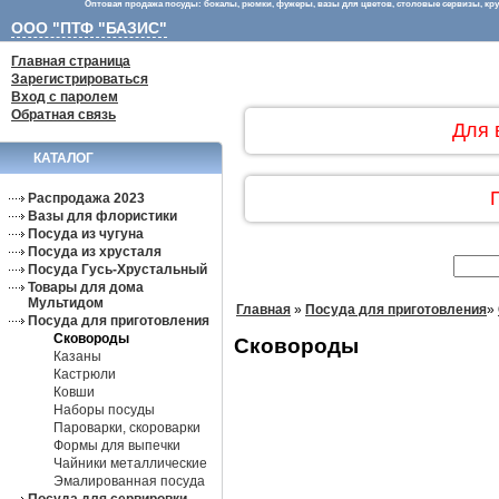
Оптовая продажа посуды: бокалы, рюмки, фужеры, вазы для цветов, столовые сервизы, круж
ООО "ПТФ "БАЗИС"
Главная страница
Зарегистрироваться
Вход с паролем
Обратная связь
Для 
КАТАЛОГ
Распродажа 2023
Вазы для флористики
Посуда из чугуна
Посуда из хрусталя
Посуда Гусь-Хрустальный
Товары для дома
Мультидом
Главная
»
Посуда для приготовления
»
Посуда для приготовления
Сковороды
Сковороды
Казаны
Кастрюли
Ковши
Наборы посуды
Пароварки, скороварки
Формы для выпечки
Чайники металлические
Эмалированная посуда