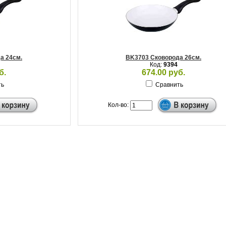
а 24см.
BK3703 Сковорода 26см.
Код:
9394
б.
674.00 руб.
ть
Сравнить
Кол-во: