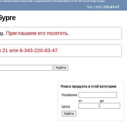
 с керамическим покрытием, посуда luminarc в Екатеринбурге оптом. Оптовый склад посуды.
Тел: (343)
220-83-47
бурге
ru
. Приглашаем его посетить.
 21 или 8-343-220-83-47.
Поиск продукта в этой категории
Название
от
до
Цена