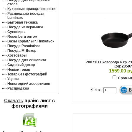
Посуда для сервировки
стола
Кухонные принадлежности
Распродажа посуды
Luminarc
Бытовая техника
Посуда из керамики
Сувениры
Rosenberg оптом
Вазы Кораллы г. Никольск
Посуда Pasabahce
Посуда М-Декор
Хозтовары
Посуда для общепита
28071П Сковорода б.кр. с
Садовый декор
Код:
23507
Новый товар
1559.00 р
Товар без фотографий
Сравни
Уценка
Новогодний ассортимент
Распродажа
Кол-во:
Скачать
прайс-лист c
фотографиями