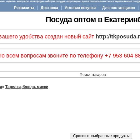
ки, тарелки, кастрюли, сковороды, наборы посуды, скороварки, доски разделочные, ножи керамические, посуда
Реквизиты
Доставка
Условия покупки
Для поставщиков
Посуда оптом в Екатерин
вашего удобства создан новый сайт
http://tkposuda.
По всем вопросам звоните по телефону +7 953 604 88
ла
»
Тарелки, блюда, миски