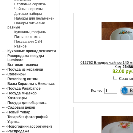
Столовые сервизы
Чайные сервизы
Детские наборы
Наборы для пельменей
Наборы питьевые
разные
Кувшины, графины
Питье из стекла
Посуда для СВЧ
Разное
Кухонные принадлежности
Распродажа посуды
Luminarc
012752 Блюдце чайное 140 м
Бытовая техника
Код:
26486
Посуда из керамики
82.00 руб
Сувениры
Сравни
Rosenberg оптом
Вазы Кораллы г. Никольск
Посуда Pasabahce
Кол-во:
Посуда М-Декор
Хозтовары
Посуда для общепита
Садовый декор
Новый товар
Товар без фотографий
Уценка
Новогодний ассортимент
Распродажа