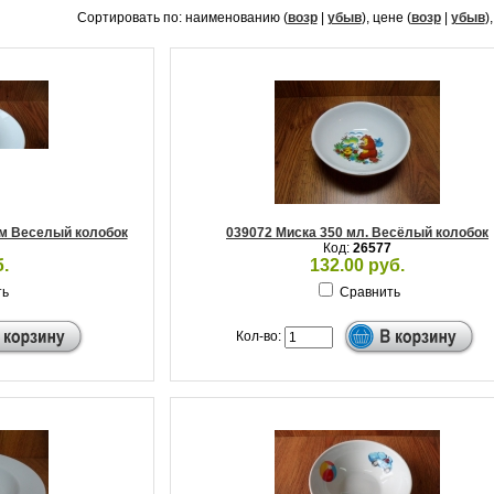
Сортировать по: наименованию (
возр
|
убыв
), цене (
возр
|
убыв
)
м Веселый колобок
039072 Миска 350 мл. Весёлый колобок
Код:
26577
.
132.00 руб.
ть
Сравнить
Кол-во: