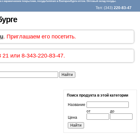
 с керамическим покрытием, посуда luminarc в Екатеринбурге оптом. Оптовый склад посуды.
Тел: (343)
220-83-47
бурге
ru
. Приглашаем его посетить.
 21 или 8-343-220-83-47.
Поиск продукта в этой категории
Название
от
до
Цена