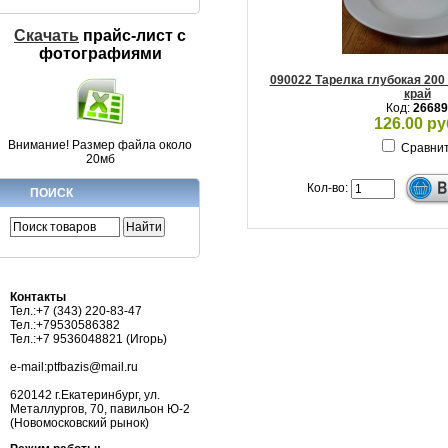
Скачать
прайс-лист c
фотографиями
090022 Тарелка глубокая 200
край
Код:
26689
126.00 ру
Внимание! Размер файла около
Сравни
20мб
Кол-во:
ПОИСК
Контакты
Тел.:+7 (343) 220-83-47
Тел.:+79530586382
Тел.:+7 9536048821 (Игорь)
e-mail:ptfbazis@mail.ru
620142 г.Екатеринбург, ул.
Металлургов, 70, павильон Ю-2
(Новомосковский рынок)