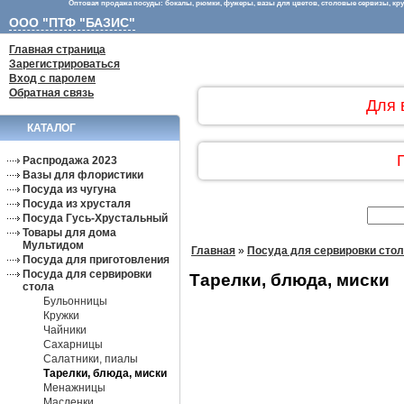
Оптовая продажа посуды: бокалы, рюмки, фужеры, вазы для цветов, столовые сервизы, круж
ООО "ПТФ "БАЗИС"
Главная страница
Зарегистрироваться
Вход с паролем
Обратная связь
Для 
КАТАЛОГ
Распродажа 2023
Вазы для флористики
Посуда из чугуна
Посуда из хрусталя
Посуда Гусь-Хрустальный
Товары для дома
Мультидом
Главная
»
Посуда для сервировки сто
Посуда для приготовления
Посуда для сервировки
Тарелки, блюда, миски
стола
Бульонницы
Кружки
Чайники
Сахарницы
Салатники, пиалы
Тарелки, блюда, миски
Менажницы
Масленки