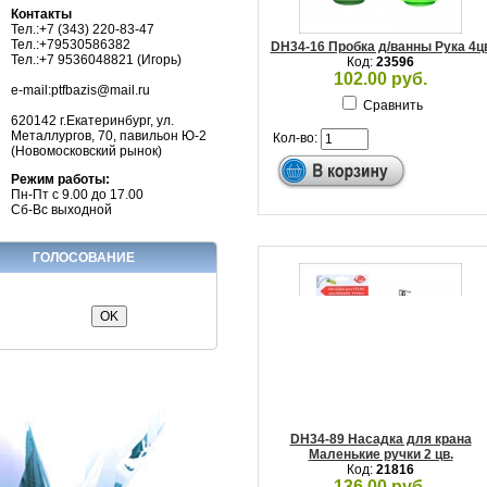
Контакты
Тел.:+7 (343) 220-83-47
Тел.:+79530586382
DH34-16 Пробка д/ванны Рука 4ц
Тел.:+7 9536048821 (Игорь)
Код:
23596
102.00 руб.
e-mail:ptfbazis@mail.ru
Сравнить
620142 г.Екатеринбург, ул.
Металлургов, 70, павильон Ю-2
Кол-во:
(Новомосковский рынок)
Режим работы:
Пн-Пт с 9.00 до 17.00
Сб-Вс выходной
ГОЛОСОВАНИЕ
DH34-89 Насадка для крана
Маленькие ручки 2 цв.
Код:
21816
136.00 руб.