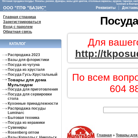
Оптовая продажа посуды: бокалы, рюмки, фужеры, вазы для цветов, столовые сервизы, кружки, тарелки, кас
luminarc в Екате
ООО "ПТФ "БАЗИС"
Реквизиты
Доставк
Главная страница
Посуда
Зарегистрироваться
Вход с паролем
Обратная связь
Для вашег
КАТАЛОГ
http://tkposu
Распродажа 2023
Вазы для флористики
Посуда из чугуна
Посуда из хрусталя
По всем вопр
Посуда Гусь-Хрустальный
Товары для дома
Мультидом
604 8
Посуда для приготовления
Посуда для сервировки
стола
Кухонные принадлежности
Распродажа посуды
Luminarc
Бытовая техника
Посуда из керамики
Сувениры
Rosenberg оптом
Главная
»
Товары для
Вазы Кораллы г. Никольск