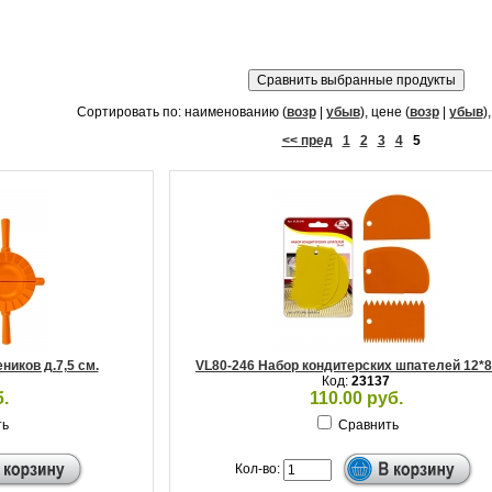
Сортировать по: наименованию (
возр
|
убыв
), цене (
возр
|
убыв
)
<< пред
1
2
3
4
5
ников д.7,5 см.
VL80-246 Набор кондитерских шпателей 12*8
Код:
23137
.
110.00 руб.
ть
Сравнить
Кол-во: