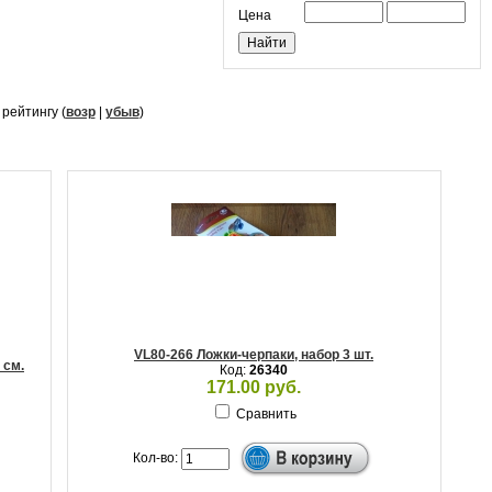
Цена
, рейтингу (
возр
|
убыв
)
VL80-266 Ложки-черпаки, набор 3 шт.
 см.
Код:
26340
171.00 руб.
Сравнить
Кол-во: