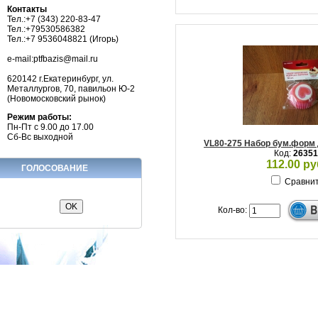
Контакты
Тел.:+7 (343) 220-83-47
Тел.:+79530586382
Тел.:+7 9536048821 (Игорь)
e-mail:ptfbazis@mail.ru
620142 г.Екатеринбург, ул.
Металлургов, 70, павильон Ю-2
(Новомосковский рынок)
Режим работы:
Пн-Пт с 9.00 до 17.00
Сб-Вс выходной
VL80-275 Набор бум.форм 
Код:
26351
112.00 ру
ГОЛОСОВАНИЕ
Сравни
Кол-во: