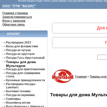
Оптовая продажа посуды: бокалы, рюмки, фужеры, вазы для цветов, столовые сервизы, круж
ООО "ПТФ "БАЗИС"
Главная страница
Зарегистрироваться
Вход с паролем
Обратная связь
Для 
КАТАЛОГ
Распродажа 2023
Вазы для флористики
Посуда из чугуна
Посуда из хрусталя
Посуда Гусь-Хрустальный
Товары для дома
Мультидом
Посуда для приготовления
Посуда для сервировки
стола
Главная
»
Товары для
Кухонные принадлежности
Распродажа посуды
Luminarc
Бытовая техника
Товары для дома Мульт
Посуда из керамики
Сувениры
Rosenberg оптом
Вазы Кораллы г. Никольск