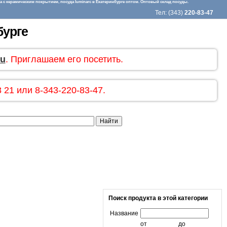
 с керамическим покрытием, посуда luminarc в Екатеринбурге оптом. Оптовый склад посуды.
Тел: (343)
220-83-47
бурге
ru
. Приглашаем его посетить.
 21 или 8-343-220-83-47.
Поиск продукта в этой категории
Название
от
до