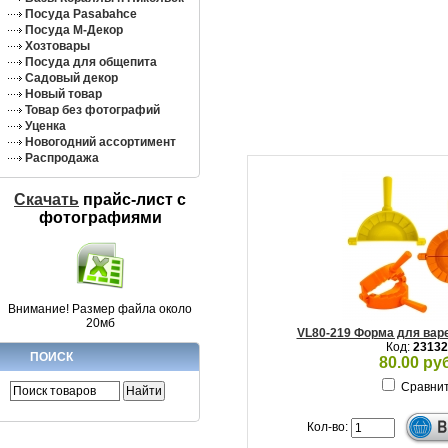
Посуда Pasabahce
Посуда М-Декор
Хозтовары
Посуда для общепита
Садовый декор
Новый товар
Товар без фотографий
Уценка
Новогодний ассортимент
Распродажа
Скачать
прайс-лист c
фотографиями
Внимание! Размер файла около
20мб
VL80-219 Форма для варе
Код:
23132
ПОИСК
80.00 руб
Сравни
Кол-во: