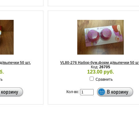
д/выпечки 50 шт.
VL80-276 Набор бум.форм д/выпечки 50 шт
Код:
26705
б.
123.00 руб.
ть
Сравнить
Кол-во: