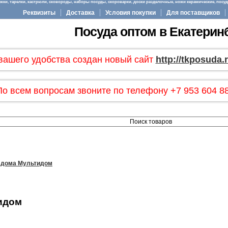
ки, тарелки, кастрюли, сковороды, наборы посуды, скороварки, доски разделочные, ножи керамические, посуда
Реквизиты
Доставка
Условия покупки
Для поставщиков
Посуда оптом в Екатерин
вашего удобства создан новый сайт
http://tkposuda.
По всем вопросам звоните по телефону +7 953 604 88
 дома Мультидом
идом