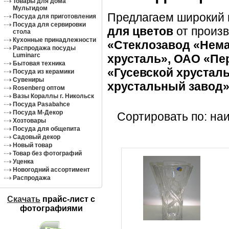
Товары для дома
Мультидом
Предлагаем широкий
Посуда для приготовления
Посуда для сервировки
для цветов
от произ
стола
Кухонные принадлежности
«Стеклозавод «Нема
Распродажа посуды
Luminarc
хрусталь», ОАО «Пе
Бытовая техника
«Гусевской хрустал
Посуда из керамики
Сувениры
хрустальный завод»
Rosenberg оптом
Вазы Кораллы г. Никольск
Посуда Pasabahce
Посуда М-Декор
Сортировать по: на
Хозтовары
Посуда для общепита
Садовый декор
Новый товар
Товар без фотографий
Уценка
Новогодний ассортимент
Распродажа
Скачать
прайс-лист c
фотографиями