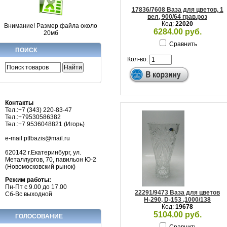
17836/7608 Ваза для цветов, 1
вел, 900/64 грав.роз
Код:
22020
Внимание! Размер файла около
6284.00 руб.
20мб
Сравнить
ПОИСК
Кол-во:
Контакты
Тел.:+7 (343) 220-83-47
Тел.:+79530586382
Тел.:+7 9536048821 (Игорь)
e-mail:ptfbazis@mail.ru
620142 г.Екатеринбург, ул.
Металлургов, 70, павильон Ю-2
(Новомосковский рынок)
Режим работы:
Пн-Пт с 9.00 до 17.00
22291/9473 Ваза для цветов
Сб-Вс выходной
Н-290, D-153 ,1000/138
Код:
19678
5104.00 руб.
ГОЛОСОВАНИЕ
Сравнить