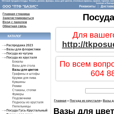
Оптовая продажа посуды: бокалы, рюмки, фужеры, вазы для цветов, столовые сервизы, кружки, тарелки, кас
luminarc в Екате
ООО "ПТФ "БАЗИС"
Реквизиты
Доставк
Главная страница
Посуда
Зарегистрироваться
Вход с паролем
Обратная связь
Для вашег
КАТАЛОГ
http://tkposu
Распродажа 2023
Вазы для флористики
Посуда из чугуна
Посуда из хрусталя
По всем вопр
Бокалы
Вазы для стола
Вазы для цветов
604 8
Графины и штофы
Кружки для пива
Кувшины
Рюмки
Стаканы, стопки
Фужеры
Подсвечники
Главная
»
Посуда из хрусталя
»
Вазы д
Подносы из хрусталя
Пепельницы
Вазы для цве
Посуда Гусь-Хрустальный