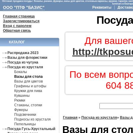
Оптовая продажа посуды: бокалы, рюмки, фужеры, вазы для цветов, столовые сервизы, кружки, тарелки, кас
luminarc в Екате
ООО "ПТФ "БАЗИС"
Реквизиты
Доставк
Главная страница
Посуда
Зарегистрироваться
Вход с паролем
Обратная связь
Для вашег
КАТАЛОГ
http://tkposu
Распродажа 2023
Вазы для флористики
Посуда из чугуна
Посуда из хрусталя
По всем вопр
Бокалы
Вазы для стола
Вазы для цветов
604 8
Графины и штофы
Кружки для пива
Кувшины
Рюмки
Стаканы, стопки
Фужеры
Подсвечники
Главная
»
Посуда из хрусталя
»
Вазы д
Подносы из хрусталя
Пепельницы
Вазы для сто
Посуда Гусь-Хрустальный