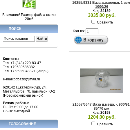
16255/9331 Ваза д.варенья, 1 вел
1000/26
Код:
24189
3035.00 руб.
Внимание! Размер файла около
20мб
Сравнить
ПОИСК
Кол-во:
Контакты
Тел.:+7 (343) 220-83-47
Тел.:+79530586382
Тел.:+7 9536048821 (Игорь)
e-mail:ptfbazis@mail.ru
620142 г.Екатеринбург, ул.
Металлургов, 70, павильон Ю-2
(Новомосковский рынок)
Режим работы:
21057/6647 Ваза д.меда, -, 900/91
Пн-Пт с 9.00 до 17.00
85*70 мм
Сб-Вс выходной
Код:
20193
1204.00 руб.
ГОЛОСОВАНИЕ
Сравнить