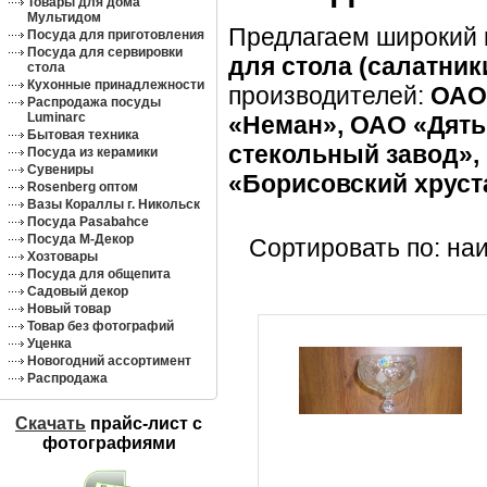
Товары для дома
Мультидом
Предлагаем широкий
Посуда для приготовления
Посуда для сервировки
для стола (салатник
стола
Кухонные принадлежности
производителей:
ОАО
Распродажа посуды
Luminarc
«Неман», ОАО «Дять
Бытовая техника
стекольный завод»,
Посуда из керамики
Сувениры
«Борисовский хруст
Rosenberg оптом
Вазы Кораллы г. Никольск
Посуда Pasabahce
Посуда М-Декор
Сортировать по: на
Хозтовары
Посуда для общепита
Садовый декор
Новый товар
Товар без фотографий
Уценка
Новогодний ассортимент
Распродажа
Скачать
прайс-лист c
фотографиями