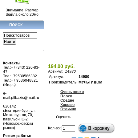
Внимание! Размер
файла около 20мб
ПОИСК
Контакты
194.00 руб.
Тел.:+7 (343) 220-83-
Артикул:
14980
47
Тел.:+79530586382
Артикул:
14980
Тел.:+7 9536048821
Производитель:
МУЛЬТИДОМ
(Игорь)
Очень плохо
e-
Плохо
mail:ptfbazis@mail.ru
Средне
Хорошо
620142
Отлично
г.Екатеринбург, ул.
Металлургов, 70,
Оценить
павильон Ю-2
(Новомосковский
рынок)
Кол-во:
Режим работы: