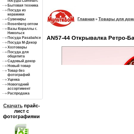
посуды Luminarc
Бытовая техника
Посуда из
керамики
Главная
Товары для дом
Сувениры
»
Rosenberg оптом
Вазы Кораллы г.
Никольск
AN57-44 Открывалка Ретро-Ба
Посуда Pasabahce
Посуда М-Декор
Хозтовары
Посуда для
общепита
Садовый декор
Новый товар
Товар без
фотографий
Уценка
Новогодний
ассортимент
Распродажа
Скачать
прайс-
лист c
фотографиями