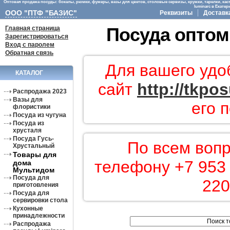
Оптовая продажа посуды: бокалы, рюмки, фужеры, вазы для цветов, столовые сервизы, кружки, тарелки, кас
luminarc в Екате
ООО "ПТФ "БАЗИС"
Реквизиты
Доставк
Главная страница
Посуда оптом
Зарегистрироваться
Вход с паролем
Обратная связь
Для вашего удо
КАТАЛОГ
сайт
http://tkpo
Распродажа 2023
Вазы для
его 
флористики
Посуда из чугуна
Посуда из
хрусталя
Посуда Гусь-
По всем вопр
Хрустальный
Товары для
телефону +7 953 
дома
Мультидом
Посуда для
220
приготовления
Посуда для
сервировки стола
Кухонные
принадлежности
Распродажа