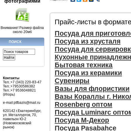
фотографиями
Прайс-листы в формате 
Внимание! Размер файла
Посуда для приготовл
около 20мб
Посуда из хрусталя
ПОИСК
Посуда для сервировк
Кухонные принадлежн
Бытовая техника
Посуда из керамики
Контакты
Сувениры
Тел.:+7 (343) 220-83-47
Тел.:+79530586382
Вазы для флористики
Тел.:+7 9536048821
(Игорь)
Вазы Кораллы г. Нико
e-mail:ptfbazis@mail.ru
Rosenberg оптом
Посуда Luminarc опто
620142 г.Екатеринбург,
ул. Металлургов, 70,
Посуда М-Декор
павильон Ю-2
(Новомосковский
Посуда Pasabahce
рынок)