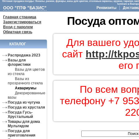
Оптовая продажа посуды: бокалы, рюмки, фужеры, вазы для цветов, столовые сервизы, кружки, тарелки, кас
luminarc в Екате
ООО "ПТФ "БАЗИС"
Реквизиты
Доставк
Главная страница
Посуда оптом
Зарегистрироваться
Вход с паролем
Обратная связь
Для вашего удо
КАТАЛОГ
сайт
http://tkpo
Распродажа 2023
Вазы для
его 
флористики
Вазы для цветов
из стекла
Вазы из
прозрачного стекла
По всем воп
Аквариумы
Декорированные
вазы
телефону +7 953
Посуда из чугуна
Посуда из хрусталя
22
Посуда Гусь-
Хрустальный
Товары для дома
Мультидом
Посуда для
приготовления