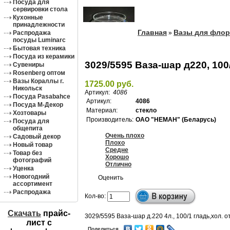
Посуда для
сервировки стола
Кухонные
принадлежности
Главная
Вазы для флор
Распродажа
»
посуды Luminarc
Бытовая техника
Посуда из керамики
3029/5595 Ваза-шар д220, 100
Сувениры
Rosenberg оптом
Вазы Кораллы г.
1725.00 руб.
Никольск
Артикул:
4086
Посуда Pasabahce
Артикул:
4086
Посуда М-Декор
Материал:
стекло
Хозтовары
Производитель:
ОАО "НЕМАН" (Беларусь)
Посуда для
общепита
Очень плохо
Садовый декор
Плохо
Новый товар
Средне
Товар без
Хорошо
фотографий
Отлично
Уценка
Новогодний
Оценить
ассортимент
Распродажа
Кол-во:
Скачать
прайс-
3029/5595 Ваза-шар д.220 4л., 100/1 гладь,хол. о
лист c
Поделиться