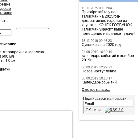
лохо
редне
19.11.2025 09:37:04
орошо
Приобретайте у нас
тлично
талисман на 2025год-
декоративное изделие из
нить
хрусталя КОНЁК-ГОРБУНОК.
Талисман украсит ваше
помещение и принесёт удачу!
15.11.2019 09:46:23
описание:
Сувениры на 2020 год
в: жаропрочная керамика
24.09.2019 10:19:10
календарь событий в октябре
 600 мл
2019г.
тр 13 см
06.09.2019 12:22:23
цветки
Новое ноступление
05.09.2019 10:13:17
Календарь событий
Смотреть все...
Подписаться на новости:
или