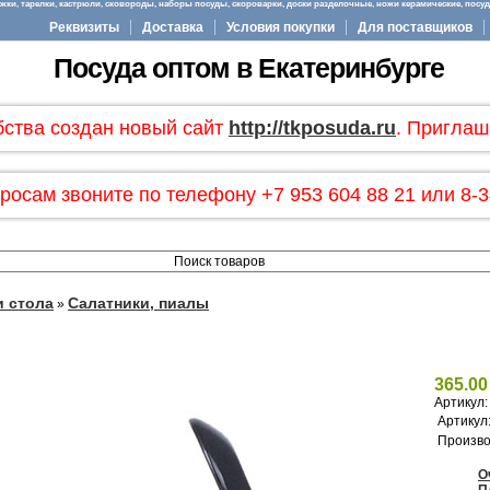
ки, тарелки, кастрюли, сковороды, наборы посуды, скороварки, доски разделочные, ножи керамические, посуда
Реквизиты
Доставка
Условия покупки
Для поставщиков
Посуда оптом в Екатеринбурге
бства создан новый сайт
http://tkposuda.ru
. Приглаш
росам звоните по телефону +7 953 604 88 21 или 8-3
и стола
Салатники, пиалы
»
365.00
Артикул
Артикул
Произво
О