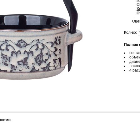
П
С
Х
О
Оце
Кол-во:
Полное 
соста
объем
диаме
ложка
4 рас
инками: