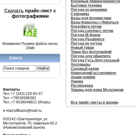
Кухонные принадлежности
Бытовая техника
Посуда из керамики
Скачать
прайс-лист c
Сувениры
фотографиями
Вазы для флористики
Вазы Кораллы г. Никольск
Rosenberg оптом
Посуда Luminarc оптом
Посуда М-Декор
Посуда Pasabahce
Посуда из чугуна
Внимание! Размер файла около
Новый товар
20мб
Товар без фотографий
Посуда для общепита
ПОИСК
Посуда Гусь-Хрустальный
Хозтовары
Садовый декор
Новогодний ассортимент
Акция ноября
Уценка
Распродажа
Контакты
Товары для дома Мультидом
Тел.:+7 (343) 220-83-47
Тел.:+79530586382
Тел.:+7 9536048821 (Игорь)
Все прайc-листы в архиве
e-mail:ptfbazis@mail.ru
620142 г.Екатеринбург, ул.
Металлургов, 70, павильон Ю-2
(Новомосковский рынок)