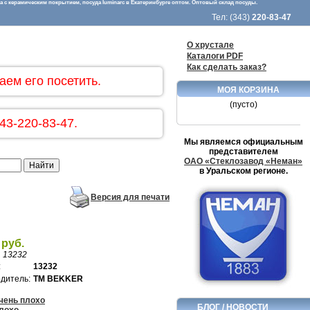
 с керамическим покрытием, посуда luminarc в Екатеринбурге оптом. Оптовый склад посуды.
Тел: (343)
220-83-47
О хрустале
Каталоги PDF
Как сделать заказ?
аем его посетить.
МОЯ КОРЗИНА
(пусто)
43-220-83-47.
Мы являемся официальным
представителем
ОАО «Стеклозавод «Неман»
в Уральском регионе.
Версия для печати
 руб.
:
13232
:
13232
дитель:
TM BEKKER
чень плохо
БЛОГ / НОВОСТИ