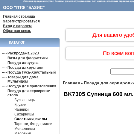
Оптовая продажа посуды: бокалы, рюмки, фужеры, вазы для цветов, столовые сервизы, круж
ООО "ПТФ "БАЗИС"
Главная страница
Зарегистрироваться
Вход с паролем
Обратная связь
Для вашего удо
КАТАЛОГ
По всем воп
Распродажа 2023
Вазы для флористики
Посуда из чугуна
Посуда из хрусталя
Посуда Гусь-Хрустальный
Товары для дома
Мультидом
Главная
Посуда для сервировк
»
Посуда для приготовления
Посуда для сервировки
BK7305 Супница 600 мл.
стола
Бульонницы
Кружки
Чайники
Сахарницы
Салатники, пиалы
Тарелки, блюда, миски
Менажницы
Масленки