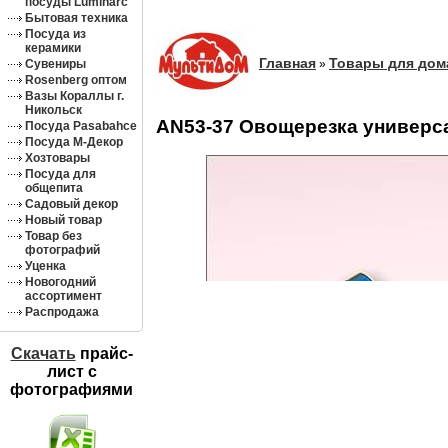
посуды Luminarc
Бытовая техника
Посуда из
керамики
Главная
Товары для дом
Сувениры
»
Rosenberg оптом
Вазы Кораллы г.
Никольск
AN53-37 Овощерезка универс
Посуда Pasabahce
Посуда М-Декор
Хозтовары
Посуда для
общепита
Садовый декор
Новый товар
Товар без
фотографий
Уценка
Новогодний
ассортимент
Распродажа
Скачать
прайс-
лист c
фотографиями