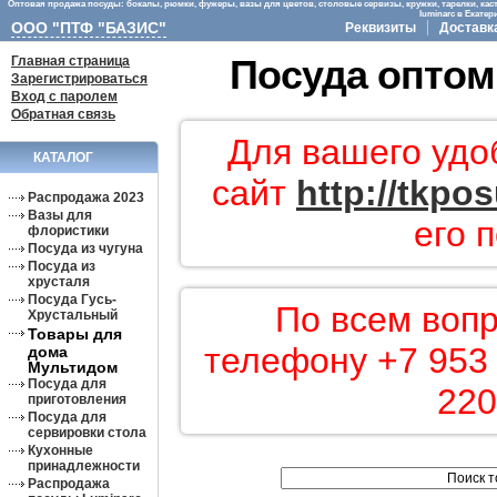
Оптовая продажа посуды: бокалы, рюмки, фужеры, вазы для цветов, столовые сервизы, кружки, тарелки, кас
luminarc в Екате
ООО "ПТФ "БАЗИС"
Реквизиты
Доставк
Главная страница
Посуда оптом
Зарегистрироваться
Вход с паролем
Обратная связь
Для вашего удо
КАТАЛОГ
сайт
http://tkpo
Распродажа 2023
Вазы для
его 
флористики
Посуда из чугуна
Посуда из
хрусталя
Посуда Гусь-
По всем вопр
Хрустальный
Товары для
телефону +7 953 
дома
Мультидом
Посуда для
220
приготовления
Посуда для
сервировки стола
Кухонные
принадлежности
Распродажа