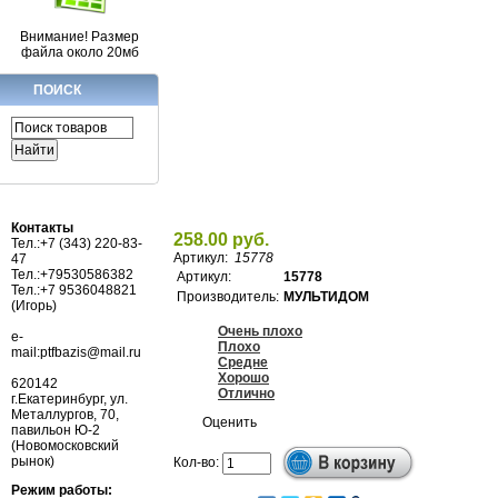
Внимание! Размер
файла около 20мб
ПОИСК
Контакты
258.00 руб.
Тел.:+7 (343) 220-83-
Артикул:
15778
47
Тел.:+79530586382
Артикул:
15778
Тел.:+7 9536048821
Производитель:
МУЛЬТИДОМ
(Игорь)
Очень плохо
e-
Плохо
mail:ptfbazis@mail.ru
Средне
Хорошо
620142
Отлично
г.Екатеринбург, ул.
Металлургов, 70,
Оценить
павильон Ю-2
(Новомосковский
рынок)
Кол-во:
Режим работы: