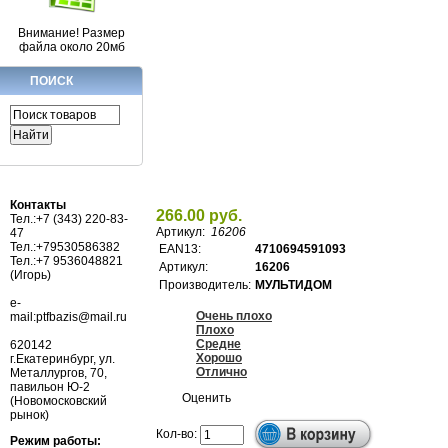
Внимание! Размер
файла около 20мб
ПОИСК
Контакты
266.00 руб.
Тел.:+7 (343) 220-83-
Артикул:
16206
47
Тел.:+79530586382
EAN13:
4710694591093
Тел.:+7 9536048821
Артикул:
16206
(Игорь)
Производитель:
МУЛЬТИДОМ
e-
Очень плохо
mail:ptfbazis@mail.ru
Плохо
Средне
620142
Хорошо
г.Екатеринбург, ул.
Отлично
Металлургов, 70,
павильон Ю-2
Оценить
(Новомосковский
рынок)
Кол-во:
Режим работы: