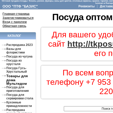
Оптовая продажа посуды: бокалы, рюмки, фужеры, вазы для цветов, столовые сервизы, кружки, тарелки, кас
luminarc в Екате
ООО "ПТФ "БАЗИС"
Реквизиты
Доставк
Главная страница
Посуда оптом
Зарегистрироваться
Вход с паролем
Обратная связь
Для вашего удо
КАТАЛОГ
сайт
http://tkpo
Распродажа 2023
Вазы для
его 
флористики
Посуда из чугуна
Посуда из
хрусталя
Посуда Гусь-
По всем вопр
Хрустальный
Товары для
телефону +7 953 
дома
Мультидом
Посуда для
220
приготовления
Посуда для
сервировки стола
Кухонные
принадлежности
Распродажа