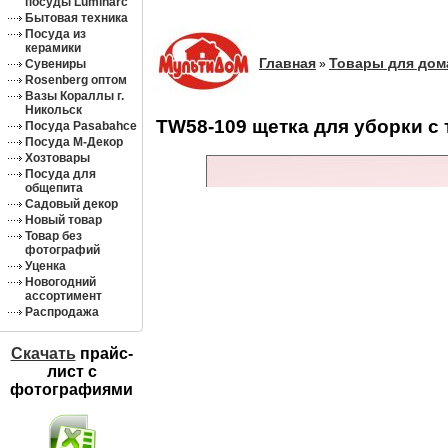
посуды Luminarc
Бытовая техника
Посуда из
керамики
Главная
Товары для дом
Сувениры
»
Rosenberg оптом
Вазы Кораллы г.
Никольск
TW58-109 щетка для уборки с т
Посуда Pasabahce
Посуда М-Декор
Хозтовары
Посуда для
общепита
Садовый декор
Новый товар
Товар без
фотографий
Уценка
Новогодний
ассортимент
Распродажа
Скачать
прайс-
лист c
фотографиями