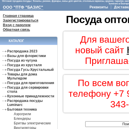
Оптовая продажа посуды: бокалы, рюмки, фужеры, вазы для цветов, столовые сервизы, кружки, тарелки, кас
luminarc в Екате
ООО "ПТФ "БАЗИС"
Реквизиты
Доставк
Главная страница
Посуда опто
Зарегистрироваться
Вход с паролем
Обратная связь
Для вашего
КАТАЛОГ
новый сайт
Распродажа 2023
Вазы для флористики
Приглашае
Посуда из чугуна
Посуда из хрусталя
Посуда Гусь-Хрустальный
Товары для дома
Мультидом
По всем во
Посуда для приготовления
Посуда для сервировки
телефону +7 9
стола
Кухонные принадлежности
Распродажа посуды
343-
Luminarc
Бытовая техника
Аэрогрили
Блендеры
Бритвы электрические
Вентиляторы