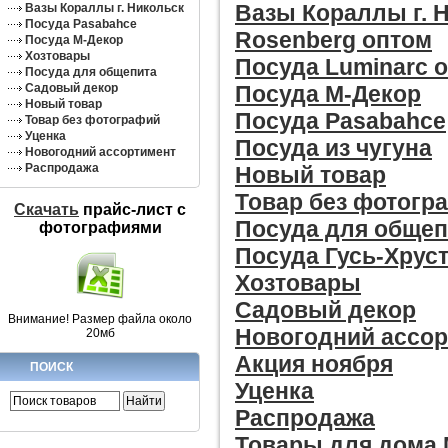
Вазы Кораллы г. 
Вазы Кораллы г. Никольск
Посуда Pasabahce
Rosenberg оптом
Посуда М-Декор
Хозтовары
Посуда Luminarc 
Посуда для общепита
Посуда М-Декор
Садовый декор
Новый товар
Посуда Pasabahce
Товар без фотографий
Уценка
Посуда из чугуна
Новогодний ассортимент
Распродажа
Новый товар
Товар без фотогр
Скачать
прайс-лист c
Посуда для общеп
фотографиями
Посуда Гусь-Хрус
Хозтовары
Садовый декор
Внимание! Размер файла около
Новогодний ассо
20мб
Акция ноября
ПОИСК
Уценка
Распродажа
Товары для дома