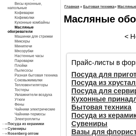
Весы кухонные,
Главная
»
Бытовая техника
»
Масляные
напольные
Кофеварки
Масляные обо
Кофемолки
Кухонные комбайны
Масляные
обогреватели
< Не
Машинки для стрижки
Миксеры
Минипечи
Мясорубки
Настенные часы
Прайс-листы в форм
Пароварки
Плойки
Пылесосы
Посуда для приго
Разная бытовая техника
Соковыжималки
Посуда из хрустал
Тепловентиляторы
Посуда для серви
Тостеры
Увлажнители воздуха
Кухонные принад
Утюги
Фены
Бытовая техника
Чайники электрические
Посуда из керами
Чайники-термосы
Электроплиты
Сувениры
Посуда из керамики
Сувениры
Вазы для флорис
Rosenberg оптом