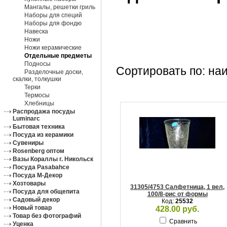
Мангалы, решетки гриль
Наборы для специй
Наборы для фондю
Навеска
Ножи
Ножи керамические
Отдельные предметы
Подносы
Сортировать по: на
Разделочные доски,
скалки, толкушки
Терки
Термосы
Хлебницы
Распродажа посуды
Luminarc
Бытовая техника
Посуда из керамики
Сувениры
Rosenberg оптом
Вазы Кораллы г. Никольск
Посуда Pasabahce
Посуда М-Декор
Хозтовары
31305/4753 Салфетница, 1 вел,
Посуда для общепита
100/8-рис от формы
Садовый декор
Код:
25532
Новый товар
428.00 руб.
Товар без фотографий
Сравнить
Уценка