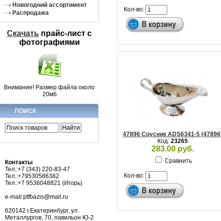
Новогодний ассортимент
Кол-во:
Распродажа
Скачать
прайс-лист c
фотографиями
Внимание! Размер файла около
20мб
ПОИСК
47896 Соусник ADS6341-5 (47896
Код:
23265
283.00 руб.
Сравнить
Контакты
Тел.:+7 (343) 220-83-47
Кол-во:
Тел.:+79530586382
Тел.:+7 9536048821 (Игорь)
e-mail:ptfbazis@mail.ru
620142 г.Екатеринбург, ул.
Металлургов, 70, павильон Ю-2