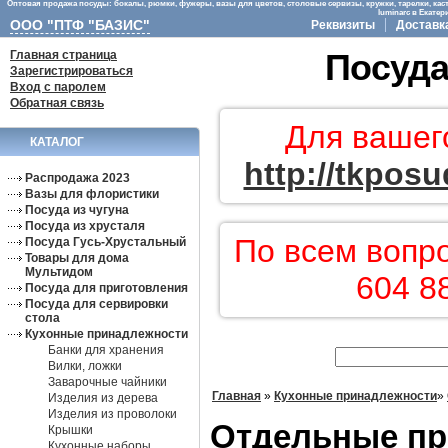
Оптовая продажа посуды: бокалы, рюмки, фужеры, вазы для цветов, столовые сервизы, кружки, тарелки, кас
luminarc в Екате
ООО "ПТФ "БАЗИС"
Реквизиты
Доставк
Главная страница
Посуда
Зарегистрироваться
Вход с паролем
Обратная связь
Для вашег
КАТАЛОГ
http://tkposu
Распродажа 2023
Вазы для флористики
Посуда из чугуна
Посуда из хрусталя
По всем вопр
Посуда Гусь-Хрустальный
Товары для дома
Мультидом
604 8
Посуда для приготовления
Посуда для сервировки
стола
Кухонные принадлежности
Банки для хранения
Вилки, ложки
Заварочные чайники
Главная
»
Кухонные принадлежности
»
Изделия из дерева
Изделия из проволоки
Отдельные п
Крышки
Кухонные наборы