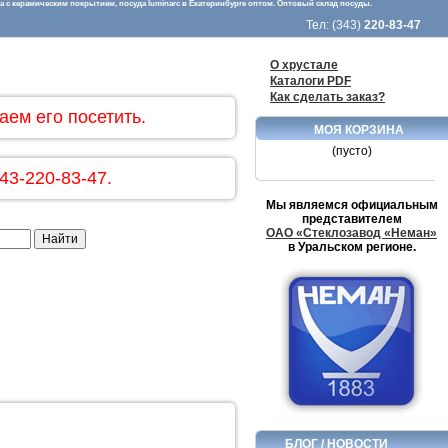
 с керамическим покрытием, посуда luminarc в Екатеринбурге оптом. Оптовый склад посуды.
Тел: (343)
220-83-47
О хрустале
Каталоги PDF
Как сделать заказ?
аем его посетить.
МОЯ КОРЗИНА
(пусто)
43-220-83-47.
Мы являемся официальным
представителем
ОАО «Стеклозавод «Неман»
в Уральском регионе.
БЛОГ / НОВОСТИ