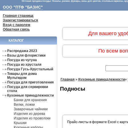
Оптовая продажа посуды: бокалы, рюмки, фужеры, вазы для цветов, столовые сервизы, круж
ООО "ПТФ "БАЗИС"
Главная страница
Зарегистрироваться
Вход с паролем
Обратная связь
Для вашего удо
КАТАЛОГ
По всем воп
Распродажа 2023
Вазы для флористики
Посуда из чугуна
Посуда из хрусталя
Посуда Гусь-Хрустальный
Товары для дома
Мультидом
Главная
»
Кухонные принадлежности
»
Посуда для приготовления
Посуда для сервировки
Подносы
стола
Кухонные принадлежности
Банки для хранения
Вилки, ложки
Заварочные чайники
Изделия из дерева
Изделия из проволоки
Прайс-листы в формате Excel с карт
Крышки
Кухонные наборы