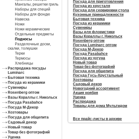
Посуда для приготовления
Мангалы, решетки гриль
Посуда из хрусталя
Наборы для специй
Посуда для сервировки стола
Наборы для фондю
Кухонные принадлежности
Бытовая техника
Навеска
Посуда из керамики
Ножи
Сувениры
Ножи керамические
Вазы для флористики
Отдельные предметы
Вазы Кораллы г. Никольск
Подносы
Rosenberg оптом
Разделочные доски,
Посуда Luminarc оптом
скалки, толкушки
Посуда М-Декор
Терки
Посуда Pasabahce
Посуда из чугуна
Термосы
Новый товар
Хлебницы
Товар без фотографий
Распродажа посуды
Посуда для общепита
Luminarc
Посуда Гусь-Хрустальный
Бытовая техника
Хозтовары
Посуда из керамики
Садовый декор
Сувениры
Новогодний ассортимент
Rosenberg оптом
Акция ноября
Уценка
Вазы Кораллы г. Никольск
Распродажа
Посуда Pasabahce
Товары для дома Мультидом
Посуда М-Декор
Хозтовары
Посуда для общепита
Все прайc-листы в архиве
Садовый декор
Новый товар
Товар без фотографий
Уценка