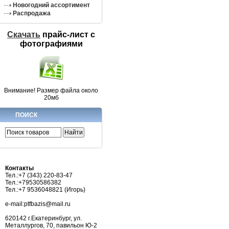
Новогодний ассортимент
Распродажа
Скачать
прайс-лист c
фотографиями
Внимание! Размер файла около
20мб
ПОИСК
Контакты
Тел.:+7 (343) 220-83-47
Тел.:+79530586382
Тел.:+7 9536048821 (Игорь)
e-mail:ptfbazis@mail.ru
620142 г.Екатеринбург, ул.
Металлургов, 70, павильон Ю-2