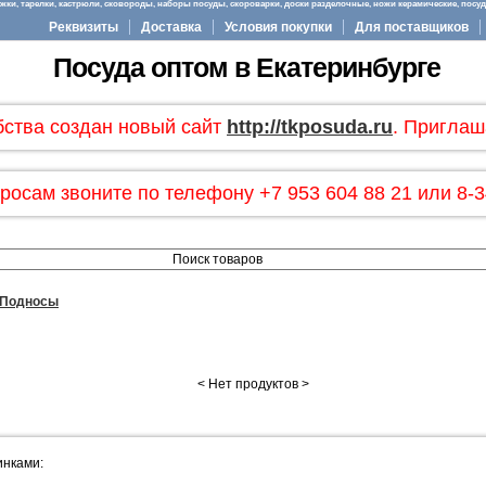
ки, тарелки, кастрюли, сковороды, наборы посуды, скороварки, доски разделочные, ножи керамические, посуда
Реквизиты
Доставка
Условия покупки
Для поставщиков
Посуда оптом в Екатеринбурге
бства создан новый сайт
http://tkposuda.ru
. Приглаш
росам звоните по телефону +7 953 604 88 21 или 8-3
Подносы
< Нет продуктов >
инками: