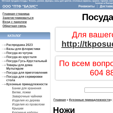
Оптовая продажа посуды: бокалы, рюмки, фужеры, вазы для цветов, столовые сервизы, кружки, тарелки, кас
luminarc в Екате
ООО "ПТФ "БАЗИС"
Реквизиты
Доставк
Главная страница
Посуда
Зарегистрироваться
Вход с паролем
Обратная связь
Для вашег
КАТАЛОГ
http://tkposu
Распродажа 2023
Вазы для флористики
Посуда из чугуна
Посуда из хрусталя
По всем вопр
Посуда Гусь-Хрустальный
Товары для дома
Мультидом
604 8
Посуда для приготовления
Посуда для сервировки
стола
Кухонные принадлежности
Банки для хранения
Вилки, ложки
Заварочные чайники
Главная
»
Кухонные принадлежности
»
Изделия из дерева
Изделия из проволоки
Ножи
Крышки
Кухонные наборы