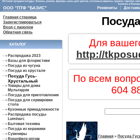
Оптовая продажа посуды: бокалы, рюмки, фужеры, вазы для цветов, столовые сервизы, кружки, тарелки, кас
luminarc в Екате
ООО "ПТФ "БАЗИС"
Реквизиты
Доставк
Главная страница
Посуда
Зарегистрироваться
Вход с паролем
Обратная связь
Для вашег
КАТАЛОГ
http://tkposu
Распродажа 2023
Вазы для флористики
Посуда из чугуна
Посуда из хрусталя
По всем вопр
Посуда Гусь-
Хрустальный
Товары для дома
604 8
Мультидом
Посуда для приготовления
Посуда для сервировки
стола
Кухонные принадлежности
Распродажа посуды
Luminarc
Бытовая техника
Посуда из керамики
Сувениры
Главная
»
Посуда Гус
Rosenberg оптом