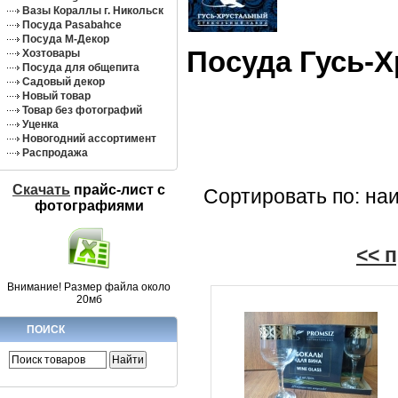
Вазы Кораллы г. Никольск
Посуда Pasabahce
Посуда М-Декор
Посуда Гусь-
Хозтовары
Посуда для общепита
Садовый декор
Новый товар
Товар без фотографий
Уценка
Новогодний ассортимент
Распродажа
Скачать
прайс-лист c
Сортировать по: на
фотографиями
<< 
Внимание! Размер файла около
20мб
ПОИСК