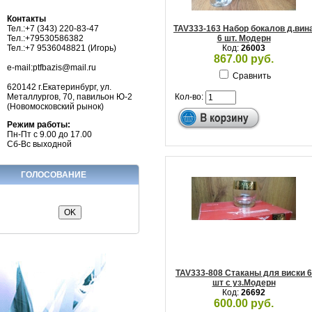
Контакты
Тел.:+7 (343) 220-83-47
TAV333-163 Набор бокалов д.вин
Тел.:+79530586382
6 шт. Модерн
Тел.:+7 9536048821 (Игорь)
Код:
26003
867.00 руб.
e-mail:ptfbazis@mail.ru
Сравнить
620142 г.Екатеринбург, ул.
Металлургов, 70, павильон Ю-2
Кол-во:
(Новомосковский рынок)
Режим работы:
Пн-Пт с 9.00 до 17.00
Сб-Вс выходной
ГОЛОСОВАНИЕ
TAV333-808 Стаканы для виски 6
шт с уз.Модерн
Код:
26692
600.00 руб.