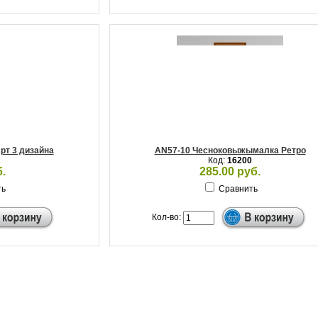
рт 3 дизайна
AN57-10 Чесноковыжымалка Ретро
Код:
16200
.
285.00 руб.
ть
Сравнить
Кол-во: