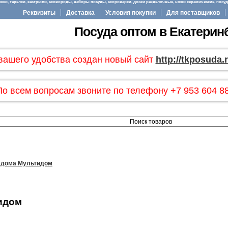
ки, тарелки, кастрюли, сковороды, наборы посуды, скороварки, доски разделочные, ножи керамические, посуда
Реквизиты
Доставка
Условия покупки
Для поставщиков
Посуда оптом в Екатерин
вашего удобства создан новый сайт
http://tkposuda.
По всем вопросам звоните по телефону +7 953 604 88
 дома Мультидом
идом