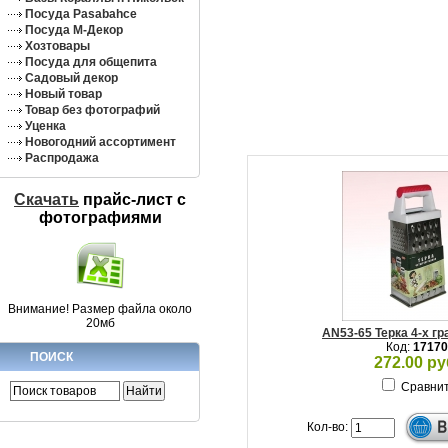
Посуда Pasabahce
Посуда М-Декор
Хозтовары
Посуда для общепита
Садовый декор
Новый товар
Товар без фотографий
Уценка
Новогодний ассортимент
Распродажа
Скачать
прайс-лист c
фотографиями
Внимание! Размер файла около
20мб
AN53-65 Терка 4-х г
Код:
17170
ПОИСК
272.00 ру
Сравни
Кол-во: