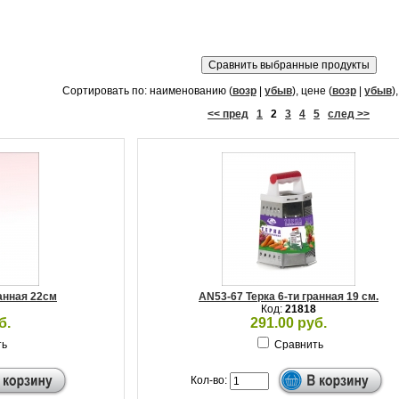
Сортировать по: наименованию (
возр
|
убыв
), цене (
возр
|
убыв
)
<< пред
1
2
3
4
5
след >>
ранная 22см
AN53-67 Терка 6-ти гранная 19 см.
Код:
21818
б.
291.00 руб.
ть
Сравнить
Кол-во: