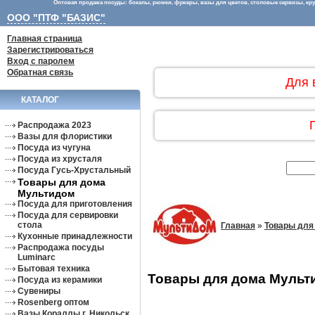
Оптовая продажа посуды: бокалы, рюмки, фужеры, вазы для цветов, столовые сервизы, круж
ООО "ПТФ "БАЗИС"
Главная страница
Зарегистрироваться
Вход с паролем
Обратная связь
Для 
КАТАЛОГ
Распродажа 2023
Вазы для флористики
Посуда из чугуна
Посуда из хрусталя
Посуда Гусь-Хрустальный
Товары для дома
Мультидом
Посуда для приготовления
Посуда для сервировки
стола
Главная
»
Товары для
Кухонные принадлежности
Распродажа посуды
Luminarc
Бытовая техника
Товары для дома Мульт
Посуда из керамики
Сувениры
Rosenberg оптом
Вазы Кораллы г. Никольск