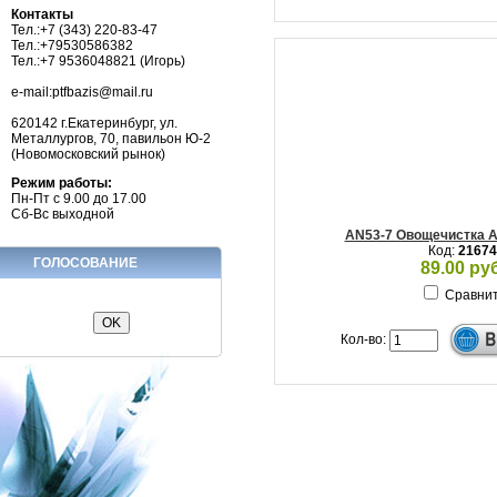
Контакты
Тел.:+7 (343) 220-83-47
Тел.:+79530586382
Тел.:+7 9536048821 (Игорь)
e-mail:ptfbazis@mail.ru
620142 г.Екатеринбург, ул.
Металлургов, 70, павильон Ю-2
(Новомосковский рынок)
Режим работы:
Пн-Пт с 9.00 до 17.00
Сб-Вс выходной
AN53-7 Овощечистка А
Код:
21674
ГОЛОСОВАНИЕ
89.00 руб
Сравни
Кол-во: