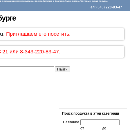
 с керамическим покрытием, посуда luminarc в Екатеринбурге оптом. Оптовый склад посуды.
Тел: (343)
220-83-47
бурге
ru
. Приглашаем его посетить.
 21 или 8-343-220-83-47.
Поиск продукта в этой категории
Название
от
до