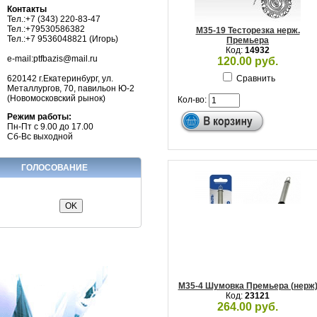
Контакты
Тел.:+7 (343) 220-83-47
Тел.:+79530586382
M35-19 Тесторезка нерж.
Тел.:+7 9536048821 (Игорь)
Премьера
Код:
14932
e-mail:ptfbazis@mail.ru
120.00 руб.
620142 г.Екатеринбург, ул.
Сравнить
Металлургов, 70, павильон Ю-2
(Новомосковский рынок)
Кол-во:
Режим работы:
Пн-Пт с 9.00 до 17.00
Сб-Вс выходной
ГОЛОСОВАНИЕ
M35-4 Шумовка Премьера (нерж
Код:
23121
264.00 руб.