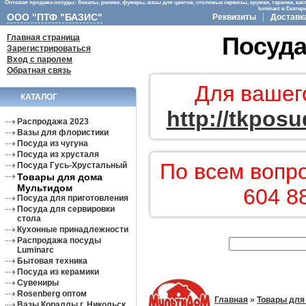
Оптовая продажа посуды: бокалы, рюмки, фужеры, вазы для цветов, столовые сервизы, кружки, тарелки, кас
luminarc в Екате
ООО "ПТФ "БАЗИС"
Реквизиты
Доставк
Главная страница
Посуда
Зарегистрироваться
Вход с паролем
Обратная связь
Для вашег
КАТАЛОГ
http://tkposu
Распродажа 2023
Вазы для флористики
Посуда из чугуна
Посуда из хрусталя
По всем вопр
Посуда Гусь-Хрустальный
Товары для дома
Мультидом
604 8
Посуда для приготовления
Посуда для сервировки
стола
Кухонные принадлежности
Распродажа посуды
Luminarc
Бытовая техника
Посуда из керамики
Сувениры
Rosenberg оптом
Главная
»
Товары для
Вазы Кораллы г. Никольск